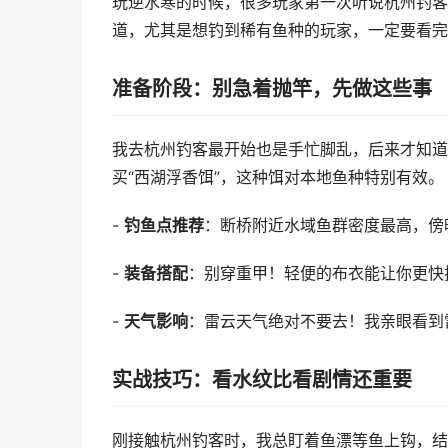
玩逆水寒的时候，很多玩家第一次听说杭州钓客
道，尤其是想钓到稀有鱼种的玩家，一定要看完
准备阶段：别急着抛竿，先做这些事
我去杭州钓客最开始也是手忙脚乱，后来才知道
买“西湖浮香饵”，这种饵对本地鱼种特别有效。
-
钓鱼点推荐
：断桥附近水域鱼群密度最高，傍
-
装备搭配
：别穿重甲！轻便的布衣能让你更快
-
天气影响
：雷云天气绝对不要去！我亲眼看到
实战技巧：看水纹比看剧情还重要
刚接触杭州钓客时，我总盯着鱼漂等鱼上钩，结