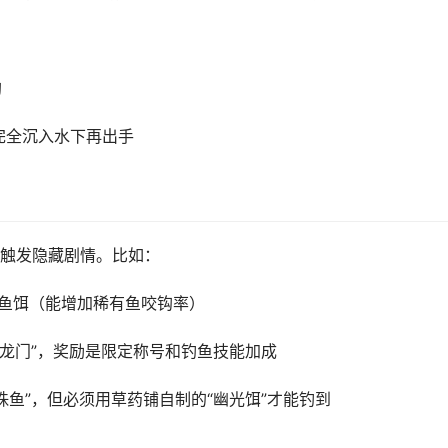
钩
漂完全沉入水下再出手
触发隐藏剧情。比如：
神秘鱼饵（能增加稀有鱼咬钩率）
鱼跃龙门”，奖励是限定称号和钓鱼技能加成
珠鱼”，但必须用草药铺自制的“幽光饵”才能钓到