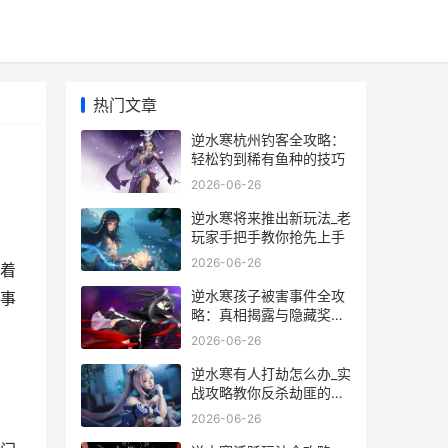
热门文章
逆水寒杭州钓客全攻略：
轻松钓到稀有鱼种的技巧
2026-06-26
逆水寒将来推出新玩法_老
玩家手把手教你抢先上手
2026-06-26
着
逆水寒孩子被害事件全攻
事
略：真相揭露与隐藏奖励
获取技巧
2026-06-26
逆水寒有人打劫怎么办_实
战攻略教你反杀劫匪的秘
诀
2026-06-26