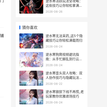
门
逆水寒活跃玩法全攻略：
这些技巧让你轻松拿满活
跃度_
2026-06-26
猜你喜欢
铺
逆水寒无法采药_这5个隐
藏技巧让你轻松满载而归
2026-06-24
逆水寒狗爬视频避坑指
南：从手忙脚乱到行云流
水的实战经验
2026-06-24
逆水寒歪头双人攻略：双
人协作技巧与隐藏玩法大
揭秘
2026-06-22
逆水寒狼狈下线不再慌_老
玩家教你优雅退场技巧
2026-06-24
：