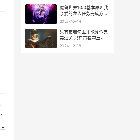
魔兽世界10.0基本原理我
亲爱的龙人任务完成方式
魔兽世界10.6
2025-10-14
只有带着勾玉才能算作完
美过关 只有带着勾玉才能
成仙吗
2024-12-18
说
…
上