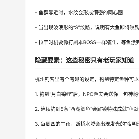
- 鱼群靠近时，水纹会形成细密的同心圆
- 当出现波浪形的“S”纹路，说明有大鱼即将咬
- 拉竿时机要像打副本BOSS一样精准，等鱼
隐藏要素：这些秘密只有老玩家知道
杭州钓客里有个有趣的设定，钓到特定鱼种可以
1. 钓到“月白锦鲤”后，NPC渔夫会送你一包
2. 连续钓到5条“西湖鲫鱼”会解锁特殊成就“
3. 每周四的午夜，断桥水域会出现发光的“夜明