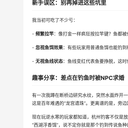
新手误区：别再掉进这些坑里
我当初可吃了不少亏：
-
频繁拉竿
：像打金一样疯狂按拉竿键？鱼都被
-
忽视鱼饵效果
：有些玩家用普通鱼饵也能钓到
-
无视鱼线状态
：鱼线变红代表鱼要挣脱，这时候
趣事分享：差点在钓鱼时被NPC求婚
有一次我蹲在断桥边研究水纹，突然水面炸开一
这是百年难遇的“龙宫遗珠”。更离谱的是，旁
现在玩逆水寒的玩家都知道，杭州钓客不仅是放
“西湖浮香饵”，说不定你就是那个钓到传说鱼种