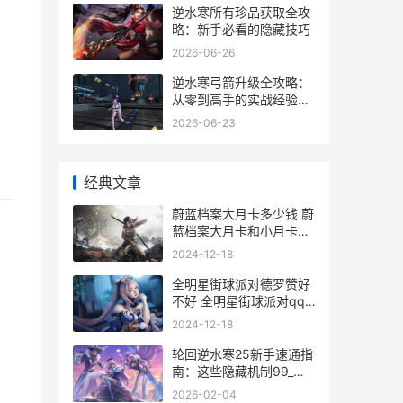
逆水寒所有珍品获取全攻
略：新手必看的隐藏技巧
2026-06-26
逆水寒弓箭升级全攻略：
从零到高手的实战经验分
享
2026-06-23
经典文章
蔚蓝档案大月卡多少钱 蔚
蓝档案大月卡和小月卡可
以叠加
2024-12-18
全明星街球派对德罗赞好
不好 全明星街球派对qq
登录
2024-12-18
轮回逆水寒25新手速通指
南：这些隐藏机制99_玩
家都不知道
2026-02-04