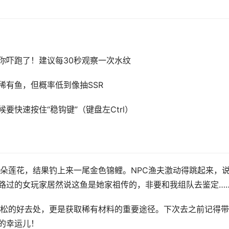
你吓跑了！建议每30秒观察一次水纹
稀有鱼，但概率低到像抽SSR
要快速按住“稳钩键”（键盘左Ctrl）
朵莲花，结果钓上来一尾金色锦鲤。NPC渔夫激动得跳起来，
边路过的女玩家居然说这鱼是她家祖传的，非要和我组队去鉴定…
松的好去处，更是获取稀有材料的重要途径。下次去之前记得带
的幸运儿！