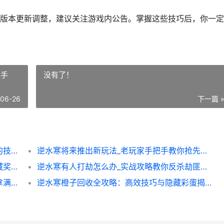
版本更新调整，建议关注游戏内公告。掌握这些技巧后，你一定
上手
没有了！
-06-26
下一篇 
逆水寒杭州钓客全攻略：轻松钓到稀有鱼种的技巧
逆水寒将来推出新玩法_老玩家手把手教你抢先上手
逆水寒孩子被害事件全攻略：真相揭露与隐藏奖励获取技巧
逆水寒有人打劫怎么办_实战攻略教你反杀劫匪的秘诀
逆水寒活跃玩法全攻略：这些技巧让你轻松拿满活跃度_
逆水寒橙子回收全攻略：高效技巧与隐藏彩蛋揭秘