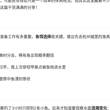
，可能会觉得这只是一个简单的休闲玩法。但其实这里藏着不少
这篇干货满满的分享！
准备工作有多重要。
鱼饵选择
是关键，建议先去杭州城里的渔具
晚时分去，稀有鱼出现概率翻倍
拉竿，我上次穿铠甲差点被鱼拖进水里
雷劈中鱼漂的惨状
果钓了3小时只捞到2条小鱼。后来才知道要观察水面
涟漪变化