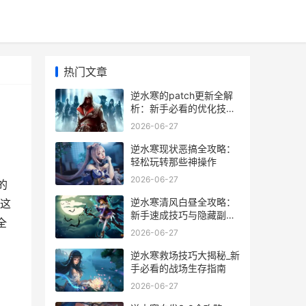
热门文章
逆水寒的patch更新全解
析：新手必看的优化技巧
与隐藏玩法
2026-06-27
逆水寒现状恶搞全攻略：
轻松玩转那些神操作
2026-06-27
的
逆水寒清风白昼全攻略：
这
新手速成技巧与隐藏副本
全
揭秘
2026-06-27
逆水寒救场技巧大揭秘_新
手必看的战场生存指南
2026-06-27