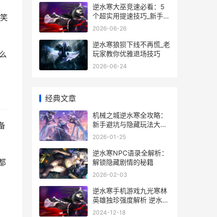
逆水寒大巫竞速必看：5
个超实用提速技巧_新手也
笑
能轻松拿第一
2026-06-26
逆水寒狼狈下线不再慌_老
玩家教你优雅退场技巧
么
2026-06-24
经典文章
机械之城逆水寒全攻略：
新手避坑与隐藏玩法大公
备
开
2026-01-25
逆水寒NPC语录全解析：
都
解锁隐藏剧情的秘籍
2026-02-03
逆水寒手机游戏九光寒林
英雄独珍强度解析 逆水寒
手机游戏可以赚钱吗
2024-12-18