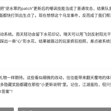
“逆水寒的patch”更新后的嘲讽技能当成了普通攻击，结果队
对面都快打到出生点了。现在想想这个乌龙事件，反而成了我们帮
动系统。雨天轻功会留下水花印记，晴天可以用飞剑反射阳光干
踩出一串“心”形水花，结果被路过的玩家疯狂拍照，差点被系统
礼物一样期待。这些看似细微的改动，往往能带来翻天覆地的体
多隐藏奖励都藏在那些“小更新说明”里。记住，江湖虽险，但只
答案”！