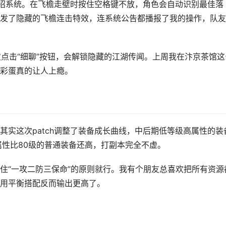
功连招系统。在飞檐走壁时按住空格键不放，角色会自动识别最佳落
发了隐藏的飞檐连击特效，连系统公告都播报了我的操作，队友
次点击“细聊”按钮，会解锁隐藏的江湖传闻。上周我在汴京茶馆这
彩蛋真的让人上瘾。
其实这次patch调整了装备成长曲线，中后期低等级高属性的装
属性比80级的普通装备还高，打副本完全不虚。
住“一攻二防三保命”的原则就行。我有个朋友总喜欢把所有资源
用平衡搭配反而输出更高了。