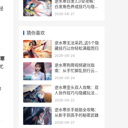
逆水寒白发3_0全攻略：
白发角色养成技巧与隐藏
经
任务解析
2026-06-27
猜你喜欢
逆水寒无法采药_这5个隐
藏技巧让你轻松满载而归
2026-06-24
寒
逆水寒狗爬视频避坑指
尤
南：从手忙脚乱到行云流
水的实战经验
2026-06-24
逆水寒歪头双人攻略：双
动
人协作技巧与隐藏玩法大
揭秘
2026-06-22
逆水寒杀手姐姐全攻略：
从新手到高手的秘密武器
2026-06-27