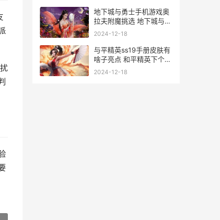
地下城与勇士手机游戏奥
友
拉夫附魔挑选 地下城与勇
派
士手游
2024-12-18
与平精英ss19手册皮肤有
啥子亮点 和平精英下个手
扰
册ss10
2024-12-18
判
验
要