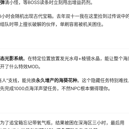
弹
清小怪，等BOSS读条时立刻甩出增益药剂。
8小时会随机出现古代宝箱。去年双十一我在这里捡到过传说中
组队时带上擅长破解的伙伴，单刷容易被机关困住。
态光影系统
。在特定位置放置发光水母+棱镜水晶，能让整个海
开了什么特效MOD。
商人"支线，能兑换
永久增产的海葵花种
。这个隐藏任务特别难找
完成1000点海洋声望任务，不然NPC根本懒得理你。
为了追宝箱忘记带氧气瓶，结果被困在深海区三小时，最后用