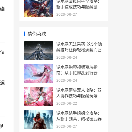
逆水寒清风白昼全攻略：
新手速成技巧与隐藏副本
绕
揭秘
2026-06-27
猜你喜欢
逆水寒无法采药_这5个隐
藏技巧让你轻松满载而归
位
2026-06-24
提
逆水寒狗爬视频避坑指
南：从手忙脚乱到行云流
水的实战经验
2026-06-24
运
逆水寒歪头双人攻略：双
人协作技巧与隐藏玩法大
揭秘
2026-06-22
逆水寒杀手姐姐全攻略：
从新手到高手的秘密武器
现
2026-06-27