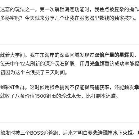
迷恋的玩法之一。第一次解锁海底功能时，我差点被复杂的操作
多秘密呢？今天就来分享几个让我在服务器里数钱的独家技巧。
藏着大学问。我在东海岸的深蓝区域发现过
双倍产量的星辉贝
，
每天中午12点刷新的深海灵石矿脉，用
月光鱼饵
垂钓成功率能
当初因为这个白浪费了三天时间。
到彩虹鱼群。这时候用橙色捕网不仅能提高捕获率，还能触发
幸
就收了八条价值1500铜币的珍珠水母，比打副本还赚。
触发时被三个BOSS追着跑，后来才明白要
先清理掉水下火炬
。