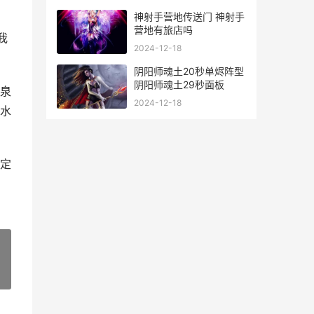
神射手营地传送门 神射手
营地有旅店吗
我
2024-12-18
阴阳师魂土20秒单烬阵型
阴阳师魂土29秒面板
泉
2024-12-18
水
定
»