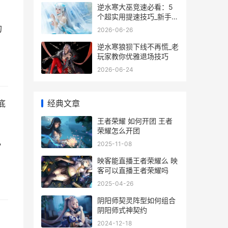
逆水寒大巫竞速必看：5
个超实用提速技巧_新手也
能轻松拿第一
的
2026-06-26
逆水寒狼狈下线不再慌_老
玩家教你优雅退场技巧
2026-06-24
经典文章
底
王者荣耀 如何开团 王者
荣耀怎么开团
，
2025-11-08
映客能直播王者荣耀么 映
客可以直播王者荣耀吗
2025-04-26
阴阳师契灵阵型如何组合
阴阳师式神契约
2024-12-18