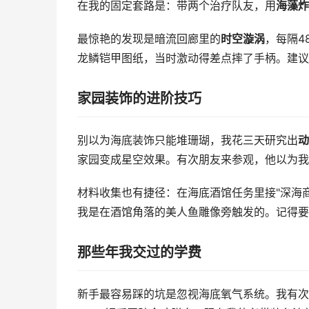
在我的固定套路是：带两个治疗队友，用
海藻炸
最惊艳的发现是暗流回廊里的
时空漩涡
，每隔4
龙鳞铠甲图纸，当时激动得差点摔了手柄。建议
家园装饰的进阶技巧
别以为海底装饰只能堆珊瑚，我花三天研究出
动
家园变成星空效果。有次朋友来参观，他以为我
材料收集也有捷径：在海底酒馆任务里接"深海
我是在酒馆角落的美人鱼雕像旁触发的。记得要先
那些年我交过的学费
新手最容易踩的坑是忽视海底氧气系统。我有次