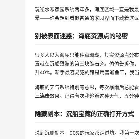
玩逆水寒家园系统两年多，海底区域一直是我最
晕——谁会想到看似普通的家园界面下藏着这么
别被表面迷惑：海底资源点的秘密
很多人以为海底只能种点珊瑚，其实资源点分布
置就在沉船残骸的第三块礁石旁。偷偷告诉你，
升40%。新手最容易犯的错是用普通鱼竿，我
海底的天气系统特别有意思，每次暴雨后总能看
三连击
效果。记得有次我趁着这种天气，五分钟
隐藏副本：沉船宝藏的正确打开方式
说到沉船副本，90%的玩家都踩过坑。我第一次