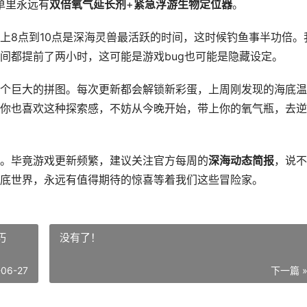
单里永远有
双倍氧气延长剂
+
紧急浮游生物定位器
。
上8点到10点是深海灵兽最活跃的时间，这时候钓鱼事半功倍。
间都提前了两小时，这可能是游戏bug也可能是隐藏设定。
个巨大的拼图。每次更新都会解锁新彩蛋，上周刚发现的海底温
你也喜欢这种探索感，不妨从今晚开始，带上你的氧气瓶，去逆
。毕竟游戏更新频繁，建议关注官方每周的
深海动态简报
，说不
底世界，永远有值得期待的惊喜等着我们这些冒险家。
巧
没有了！
-06-27
下一篇 