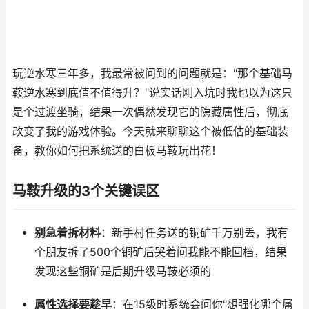
玩逆水寒三年多，我最常被问到的问题就是："那个基础马
鞍逆水寒到底值不值得升？"说实话刚入坑时我也以为这只
是个过渡坐骑，结果一次偶然发现它的隐藏属性后，彻底
改变了我的游戏体验。今天就来聊聊这个被低估的基础装
备，教你如何把系统送的白板马鞍玩出花！
马鞍升级的3个关键误区
别急着拆材料
：新手村任务送的铜矿千万别丢，我有
个朋友拆了500个铜矿后哭着问我能不能回档，结果
发现这些铜矿是后期升级马鞍必须的
属性选择要趁早
：在15级时系统会问你"想强化哪个属