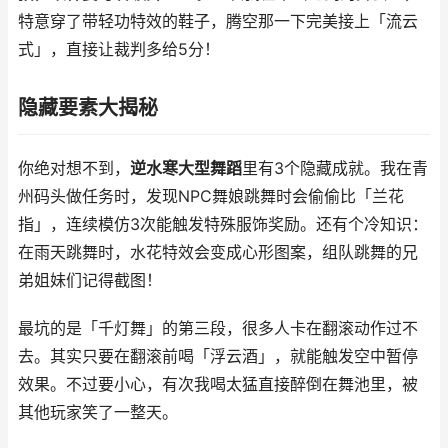
特意穿了带轻功特效的鞋子，腾空那一下完美接上「流云
式」，直接让裁判多给5分！
隐藏要素大揭秘
你绝对想不到，
逆水寒大型舞蹈
里有3个隐藏成就。我在青
州码头做任务时，发现NPC舞娘跳舞时会偷偷比「兰花
指」，连续模仿3次能触发特殊服饰奖励。还有个冷知识：
在雨天跳舞时，水花特效会变成心形图案，组队跳舞的兄
弟姐妹们记得截图！
最坑的是「千灯舞」的第三段，很多人卡在翻滚动作过不
去。其实只要在翻滚前喝「浮云酒」，就能触发空中暂停
效果。不过要小心，有次我喝太猛直接醉倒在舞池里，被
其他玩家笑了一整天。