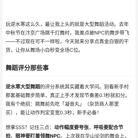
玩逆水寒这么久，最让我上头的就是大型舞蹈活动。去年
中秋节在汴京广场跳千灯舞时，我差点被NPC的舞步带飞
——不过现在可不一样啦，今天就来分享点真金白银的干
货，让你从舞场小白秒变全场C位。
舞蹈评分那些事
逆水寒大型舞蹈
的评分系统其实藏着大学问。别看新手村
那套基础舞步简单，真正上手才发现节奏差0.1秒就扣分。
我有个绝招：跳舞前先吃「凝音丸」（杂货商人那里
买），能让动作判定变宽0.3秒，新手必备！
想拿SSS？记住三点：
动作幅度要夸张
，
呼吸要配合节
拍
，
眼神要盯着领舞NPC
。上次我在华山论剑的舞会上，