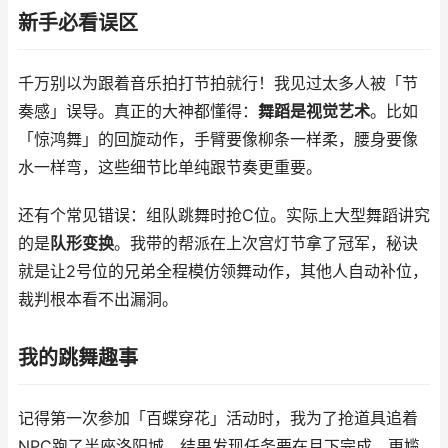
新手必看误区
千万别以为跟着音乐拍打节拍就行！我见过太多人被「节
奏感」误导。真正的大神都懂得：
舞蹈是视觉艺术
。比如
「惊鸿舞」的回旋动作，手臂要像柳条一样柔，腰身要像
水一样弯，这些细节比单纯跟节奏更重要。
还有个常见错误：组队跳舞时抢C位。实际上大型舞蹈讲究
的是
队形变换
。我带的帮派在上次宫灯节拿了冠军，秘诀
就是让2号位的兄弟全程模仿领舞动作，其他人自动补位，
裁判根本看不出漏洞。
我的跳舞趣事
记得第一次参加「百蝶穿花」活动时，我为了抢道具追着
NPC跑了半座洛阳城，结果发现任务要在月下完成。更尴