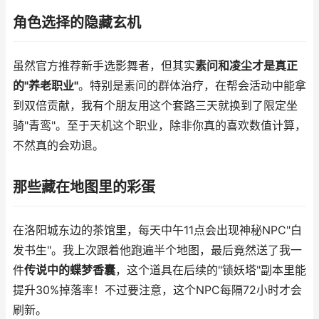
角色选择的隐藏玄机
虽然官方推荐新手选影舞者，但其实
素问和凌尘才是真正
的"养老职业"
。特别是素问的群体治疗，在帮会活动中能拿
到双倍贡献，我有个朋友用这个套路三天就换到了限定坐
骑"青鸾"。至于天机这个职业，除非你真的喜欢数值计算，
不然真的会劝退。
那些藏在地图里的彩蛋
在洛阳城东边的茶馆里，每天中午11点会出现神秘NPC"白
发书生"。我上次跟着他跑遍半个地图，最后竟然送了我一
件
传说中的蝶梦香囊
，这个道具在后续的"锁妖塔"副本里能
提升30%掉落率！不过要注意，这个NPC每隔72小时才会
刷新。