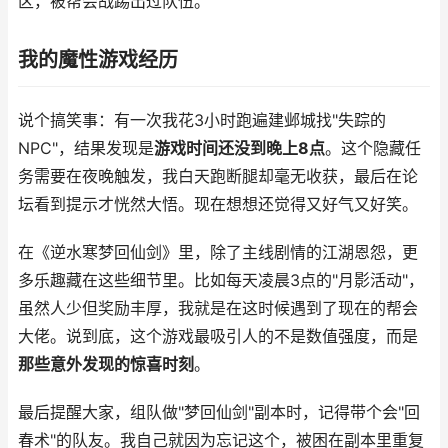
区，被帮会战踢出过队伍。
我的魔性游戏经历
说个搞笑事：有一次我花3小时跑遍建邺城找"失踪的
NPC"，结果发现是
游戏时间还没到晚上8点
。这个隐藏任
务需要在夜晚触发，我白天跑断腿却毫无收获，最后在论
坛看到提示才恍然大悟。现在想想还觉得又好气又好笑。
在《逆水寒梦回仙剑》里，除了主线剧情的江湖恩怨，更
多乐趣藏在这些细节里。比如每天凌晨3点的"月影活动"，
虽然人少但奖励丰厚，我就是在这时候遇到了现在的帮会
大佬。说到底，这个游戏最吸引人的不是数值强度，而是
那些意外发现的惊喜时刻
。
最后提醒大家，组队做"梦回仙剑"副本时，记得带个会"回
春术"的队友。我自己就因为忘记这个，被困在副本里重复