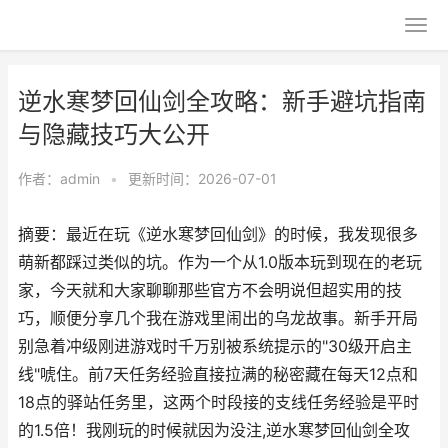
逆水寒梦回仙剑全攻略：新手避坑指南
与隐藏技巧大公开
作者：
admin
•
更新时间：2026-07-01
摘要：最近在玩《逆水寒梦回仙剑》的时候，我发现很多
萌新都踩过类似的坑。作为一个从1.0版本玩到现在的老玩
家，今天就和大家聊聊那些官方不会明说但超实用的技
巧，顺便分享几个我在游戏里闹出的乌龙故事。新手开局
别急着冲级刚进游戏时千万别被系统提示的"30级开启主
线"唬住。前7天任务经验直接拉满的秘密藏在每天12点和
18点的驿站任务里，这两个时段接的支线任务经验是平时
的1.5倍！我刚玩的时候就因为没注,逆水寒梦回仙剑全攻