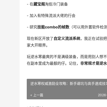
- 在
藏宝阁
淘些冷门装备
- 加入有特殊流派大佬的行会
- 研究
技能combo的帧数
（可以用外置软件检
现在新区开放了
自定义流派系统
，我正在试验把
家大开眼界。
玩逆水寒最爽的不是满级装备，而是用别人想不
在副本里成为最靓的仔。记住，
非常规才是逆水
逆水寒权威激励全攻略：新手避坑与高手速成技
« 上一篇
2026