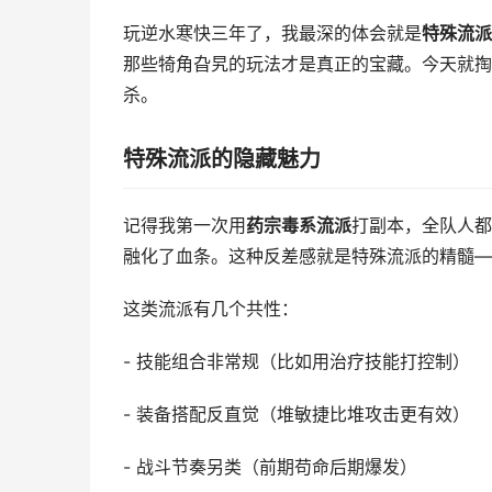
玩逆水寒快三年了，我最深的体会就是
特殊流派
那些犄角旮旯的玩法才是真正的宝藏。今天就掏
杀。
特殊流派的隐藏魅力
记得我第一次用
药宗毒系流派
打副本，全队人都
融化了血条。这种反差感就是特殊流派的精髓—
这类流派有几个共性：
- 技能组合非常规（比如用治疗技能打控制）
- 装备搭配反直觉（堆敏捷比堆攻击更有效）
- 战斗节奏另类（前期苟命后期爆发）