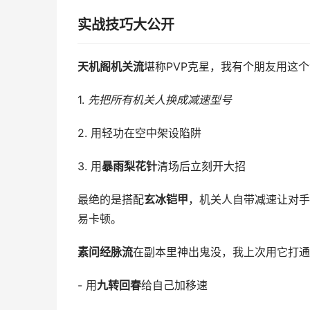
实战技巧大公开
天机阁机关流
堪称PVP克星，我有个朋友用这
1.
先把所有机关人换成减速型号
2. 用轻功在空中架设陷阱
3. 用
暴雨梨花针
清场后立刻开大招
最绝的是搭配
玄冰铠甲
，机关人自带减速让对手
易卡顿。
素问经脉流
在副本里神出鬼没，我上次用它打通
- 用
九转回春
给自己加移速