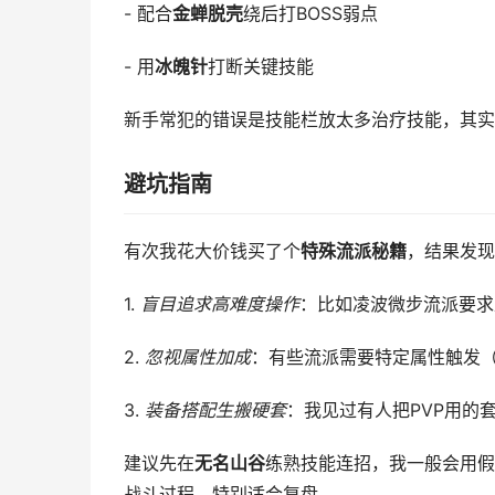
- 配合
金蝉脱壳
绕后打BOSS弱点
- 用
冰魄针
打断关键技能
新手常犯的错误是技能栏放太多治疗技能，其实
避坑指南
有次我花大价钱买了个
特殊流派秘籍
，结果发现
1.
盲目追求高难度操作
：比如凌波微步流派要求
2.
忽视属性加成
：有些流派需要特定属性触发（
3.
装备搭配生搬硬套
：我见过有人把PVP用的
建议先在
无名山谷
练熟技能连招，我一般会用假人
战斗过程，特别适合复盘。