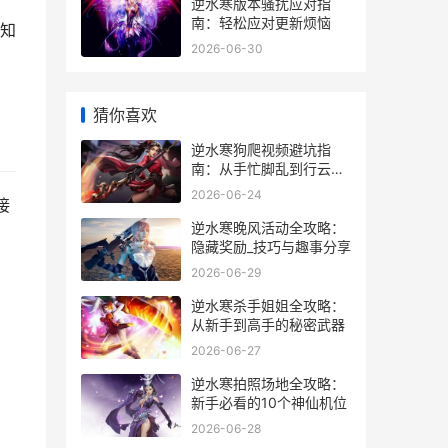
逆水寒版本骚扰应对指
南：轻松应对更新烦恼
知
2026-06-30
猜你喜欢
逆水寒狗爬视频避坑指
南：从手忙脚乱到行云流
水的实战经验
2026-06-24
接
逆水寒晚风活动全攻略：
隐藏奖励_技巧与趣事分享
2026-06-29
逆水寒杀手姐姐全攻略：
从新手到高手的秘密武器
2026-06-27
逆水寒拍照场地全攻略：
新手必看的10个神仙机位
2026-06-28