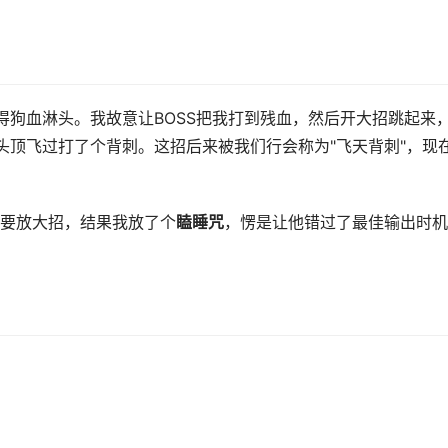
喷得狗血淋头。我故意让BOSS把我打到残血，然后开大招跳起来
S头顶飞过打了个背刺。这招后来被我们行会称为"飞天背刺"，现
要放大招，结果我放了个
瞌睡咒
，愣是让他错过了最佳输出时机