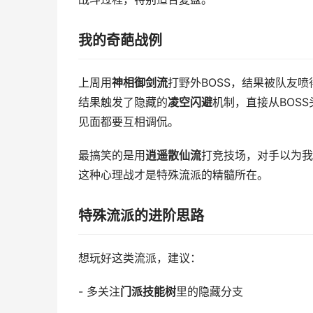
我的奇葩战例
上周用
神相御剑流
打野外BOSS，结果被队友
结果触发了隐藏的
凌空闪避
机制，直接从BOS
见面都要互相调侃。
最搞笑的是用
逍遥散仙流
打竞技场，对手以为我
这种心理战才是特殊流派的精髓所在。
特殊流派的进阶思路
想玩好这类流派，建议：
- 多关注
门派技能树
里的隐藏分支