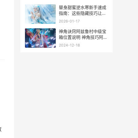
替身甜蜜逆水寒新手速成
指南：这些隐藏技巧让我
少走弯路
2026-01-17
神角诀窍阿兹鲁村中级宝
箱位置说明 神角技巧阿兹
鲁村
2024-12-18
放