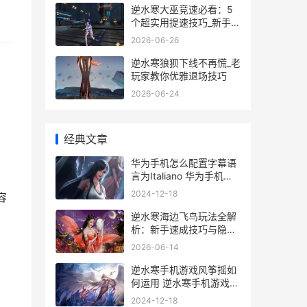
逆水寒大巫竞速必看：5
个超实用提速技巧_新手也
能轻松拿第一
2026-06-26
逆水寒狼狈下线不再慌_老
玩家教你优雅退场技巧
2026-06-24
经典文章
华为手机怎么配置字幕语
言为Italiano 华为手机怎
么配对小米音响
2024-12-18
容
逆水寒海边飞鸟玩法全解
析：新手速成技巧与隐藏
彩蛋
2026-06-14
逆水寒手机游戏风筝摇如
何运用 逆水寒手机游戏可
以赚钱吗
2024-12-18