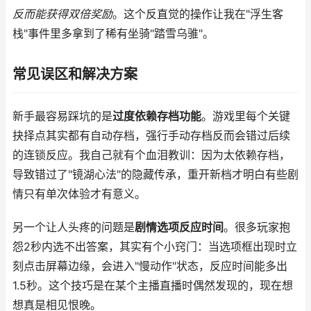
反而能获得双倍奖励
。这个反直觉的操作让我在"浮生客
栈"事件里多拿到了稀有坐骑"踏雪乌骓"。
常见误区和解决方案
新手最容易踩坑的是
过度依赖存档功能
。游戏里每个关键
抉择点其实都有自动存档，强行手动存档反而会错过后续
的连锁反应。我自己就有个血泪教训：因为太依赖存档，
导致错过了"镜湖心法"的隐藏传承，重开新档才明白有些剧
情只有单次体验才有意义。
另一个让人头疼的问题是
剧情选项反应时间
。很多玩家抱
怨2秒内选不出答案，其实有个小窍门：当选项框出现时立
刻点击屏幕边缘，会进入"慢动作"状态，反应时间能多出
1.5秒。这个技巧是在某个主播直播时偶然发现的，现在想
想真是相见恨晚。