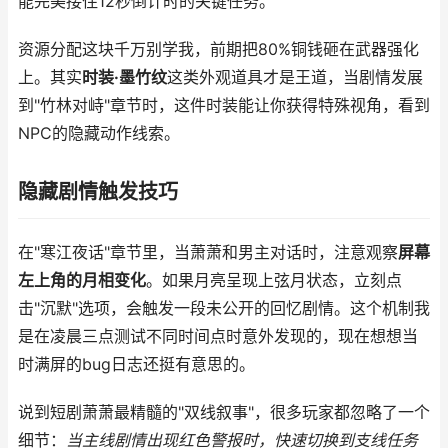
能完美接住12秒倒计时的关键任务。
资源分配这块千万别学我，前期把80%铜钱砸在武器强化
上。其实
时装·墨竹纹
这类外观道具才是王道，当剧情发展
到"竹林对峙"章节时，这件时装能让你获得特殊视角，看到
NPC的隐藏动作线索。
隐藏剧情触发技巧
在"寒江夜话"章节里，当萧萧和男主对话时，注意观察
屏幕
左上角的月相变化
。如果月亮呈现上弦月状态，立刻点
击"沉默"选项，会触发一段未公开的回忆剧情。这个机制我
是在凌晨三点测试不同时间点时意外发现的，现在想想当
时满屏的bug日志还挺有意思的。
说到短剧萧萧最精髓的"双线叙事"，很多玩家都忽略了一个
细节：
当主线剧情出现红色警报时，快速切换到支线任务