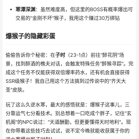
寒潭深渊
：虽然难度高，但这里的BOSS有概率爆出可
交易的"金刚不坏"猴子，我用这个赚过30万绑钻
爆猴子的隐藏彩蛋
偷偷告诉你个秘密：在
子时
（23-1点）前往"醉花阴"场
景，找到醉酒的樵夫对话，会触发特殊任务"醉猴寻踪"。完
成这个任务不仅能获得双倍爆率药水，还有机会直接获得
SSR级猴子！我自己用这个方法搞到过传说中的"齐天大
圣"皮肤。
玩了这么久逆水寒，最大的感悟就是：爆猴子这事儿，三
分靠运气七分看技术。别总想着一口吃成个胖子，记住"玄
机阁"的NPC说过："天道酬勤，但更要懂得天时地利"。现
在你带着这些技巧去试试，说不定今晚就能收获属于你的