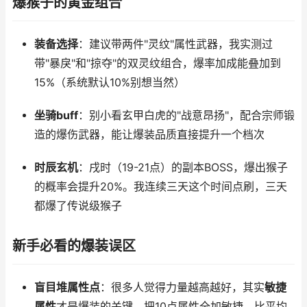
爆猴子的黄金组合
装备选择
：建议带两件"灵纹"属性武器，我实测过
带"暴戾"和"掠夺"的双灵纹组合，爆率加成能叠加到
15%（系统默认10%别想当然）
坐骑buff
：别小看玄甲白虎的"战意昂扬"，配合宗师锻
造的爆伤武器，能让爆装品质直接提升一个档次
时辰玄机
：戌时（19-21点）的副本BOSS，爆出猴子
的概率会提升20%。我连续三天这个时间点刷，三天
都爆了传说级猴子
新手必看的爆装误区
盲目堆属性点
：很多人觉得力量越高越好，其实
敏捷
属性
才是爆装的关键。把10点属性全加敏捷，比平均