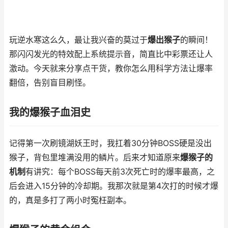
玩逆水寒这么久，最让我兴奋的莫过于
爆出猴子
的瞬间！
那闪闪发光的特效配上系统提示音，简直比中彩票还让人
激动。今天就来分享点干货，教你怎么用科学方法让爆率
翻倍，告别盲目刷怪。
我的爆猴子血泪史
记得第一次刷镜湖妖王时，我扛着30分钟BOSS硬是没出
猴子，背包里堆满没用的鳞片。后来才知道原来
爆猴子的
机制
有讲究：每个BOSS每天前3次死亡时的爆率最高，之
后会进入15分钟的冷却期。我那次就是第4次打的时候才爆
的，真是多打了两小时冤枉副本。