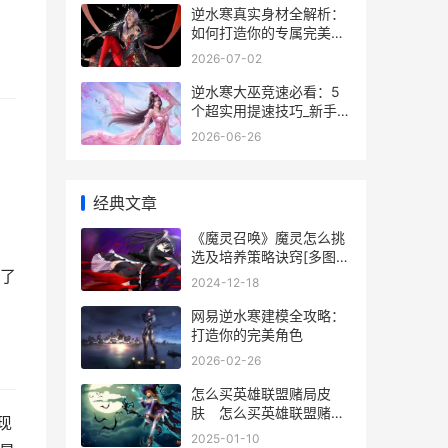
逆水寒真实身材全解析：
如何打造你的专属完美角
色
2026-07-02
逆水寒大巫竞速必看：5
个超实用提速技巧_新手也
能轻松拿第一
2026-06-26
经典文章
《魔灵召唤》魔灵怎么挑
选及培养策略诀窍[多图]
发了
魔灵召唤魔灵图鉴
2024-12-18
网易逆水寒建模全攻略：
打造你的完美角色
2026-02-26
怎么买英雄联盟赌局皮
肤 怎么买英雄联盟赌局
现
皮肤碎片
2025-01-10