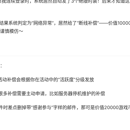
结果我连续登录时，系统居然自动发了3个绝版时装！后来才知道这
结果系统判定为“网络异常”，居然给了“断线补偿”——价值1000
谨慎模仿～
：
动补偿会根据你在活动中的“活跃度”分级发放
很多补偿需要主动申请，比如服务器停机维护的补偿
时差点删掉带“感谢参与”字样的邮件，那可是价值20000游戏