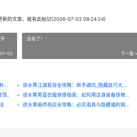
的文章，故有此标记(2026-07-03 08:24:24)
公开
没有了！
-07-03
下一篇 
逆水寒活动补偿全解析：错过活动别慌_这些补偿攻略让你不亏本
逆水寒江湖易容全攻略：新手避坑_隐藏技巧大公开
顶_
逆水寒男蓝衣服穿搭指南：如何用这身装备惊艳全场_
法
逆水寒画师商店全攻略：必买道具与隐藏福利揭秘