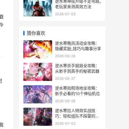
逆水寒神技升级不走弯路_
老玩家亲测高效方法
2026-07-03
戳
今
猜你喜欢
逆水寒晚风活动全攻略：
隐藏奖励_技巧与趣事分享
2026-06-29
逆水寒杀手姐姐全攻略：
从新手到高手的秘密武器
2026-06-27
迟
逆水寒拍照场地全攻略：
新手必看的10个神仙机位
2026-06-28
逆水寒拉人特效实战技
巧：轻松组队不踩雷的秘
籍
2026-07-02
我