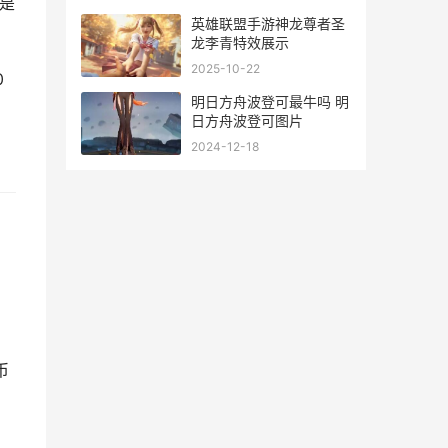
是
英雄联盟手游神龙尊者圣
龙李青特效展示
2025-10-22
0
明日方舟波登可最牛吗 明
日方舟波登可图片
2024-12-18
币