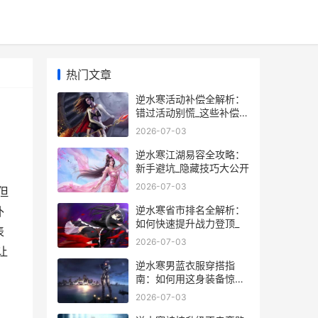
热门文章
逆水寒活动补偿全解析：
错过活动别慌_这些补偿攻
略让你不亏本
2026-07-03
逆水寒江湖易容全攻略：
新手避坑_隐藏技巧大公开
2026-07-03
但
逆水寒省市排名全解析：
补
如何快速提升战力登顶_
表
2026-07-03
让
逆水寒男蓝衣服穿搭指
南：如何用这身装备惊艳
全场_
2026-07-03