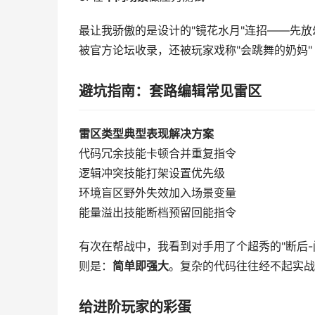
最让我骄傲的是设计的"镜花水月"连招——先放
被官方论坛收录，还被玩家戏称"会跳舞的奶妈
避坑指南：套路编辑常见雷区
雷区类型
典型表现
解决方案
代码冗余
技能卡顿
合并重复指令
逻辑冲突
技能打架
设置优先级
环境盲区
野外失效
加入场景变量
能量溢出
技能断档
预留回能指令
有次在帮战中，我看到对手用了个超秀的"断后-
则是：
简单即强大
。复杂的代码往往经不起实战
给进阶玩家的彩蛋