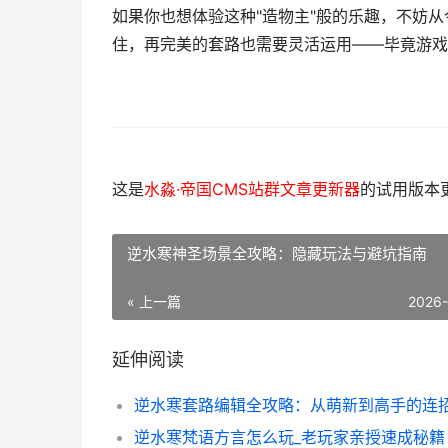
如果你也想体验这种"造物主"般的乐趣，不妨
住，再完美的套路也需要灵活运用——毕竟游戏
这是
水淼·帝国CMS站群文章更新器
的试用版本更新
逆水寒神圣场景全攻略：隐藏玩法与避坑指南
« 上一篇
2026
延伸阅读
逆水寒梵语方言怎么玩_老玩家亲授速成秘籍