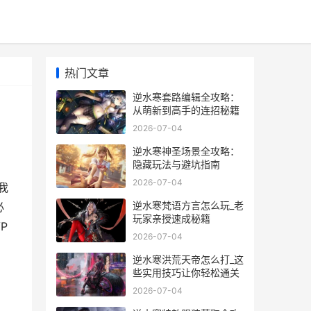
热门文章
逆水寒套路编辑全攻略：
从萌新到高手的连招秘籍
2026-07-04
逆水寒神圣场景全攻略：
隐藏玩法与避坑指南
2026-07-04
我
逆水寒梵语方言怎么玩_老
必
玩家亲授速成秘籍
P
2026-07-04
逆水寒洪荒天帝怎么打_这
些实用技巧让你轻松通关
2026-07-04