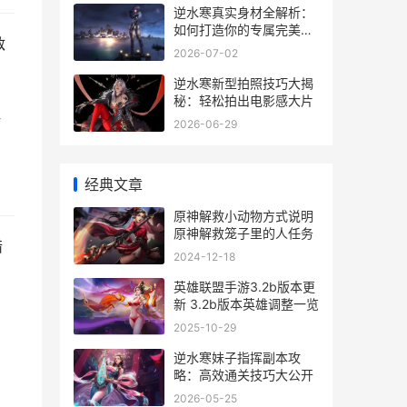
逆水寒真实身材全解析：
如何打造你的专属完美角
敌
色
2026-07-02
逆水寒新型拍照技巧大揭
秘：轻松拍出电影感大片
注
2026-06-29
经典文章
原神解救小动物方式说明
原神解救笼子里的人任务
错
2024-12-18
英雄联盟手游3.2b版本更
新 3.2b版本英雄调整一览
2025-10-29
逆水寒妹子指挥副本攻
略：高效通关技巧大公开
2026-05-25