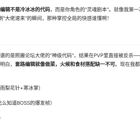
编辑不是冷冰冰的代码
，而是你角色的"灵魂剧本"。就像我第一
刷"大佬速来"的瞬间，那种掌控全局的快感谁懂啊！
谱的是照搬论坛大佬的"神级代码"，结果在PVP里直接被反杀—
明白，
套路编辑就像做菜，火候和食材搭配缺一不可
。现在我都
雨梨花针+寒冰掌）
么知道BOSS的爆发帧）
）