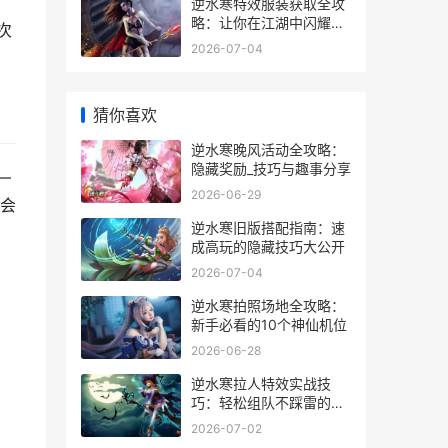
逆水寒特效服装获取全攻
略：让你在江湖中闪耀全
次
场
2026-07-04
猜你喜欢
逆水寒晚风活动全攻略：
隐藏奖励_技巧与趣事分享
—
2026-06-29
会
逆水寒旧版搭配指南：速
成高玩的隐藏技巧大公开
2026-07-04
逆水寒拍照场地全攻略：
新手必看的10个神仙机位
2026-06-28
逆水寒拉人特效实战技
巧：轻松组队不踩雷的秘
籍
2026-07-02