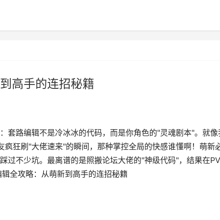
到高手的连招秘籍
：套路编辑不是冷冰冰的代码，而是你角色的"灵魂剧本"。就像
友疯狂刷"大佬速来"的瞬间，那种掌控全局的快感谁懂啊！萌新
踩过不少坑。最离谱的是照搬论坛大佬的"神级代码"，结果在PV
编辑全攻略：从萌新到高手的连招秘籍