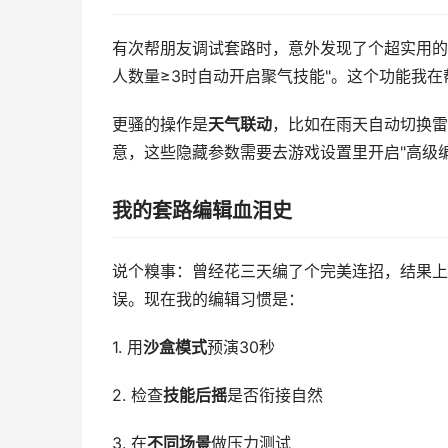
有次帮朋友调试套路时，意外发现了个超实用的
人数量≥3时自动开启聚气技能"。这个功能我在
更骚的操作是
天气联动
，比如在雨天自动切换雷
意，这些隐藏参数需要去游戏设置里开启"高级
我的套路编辑血泪史
说个糗事：曾经花三天编了个完美连招，结果上线
误。现在我的编辑习惯是：
1. 用
沙盒模式
预演30秒
2. 检查
技能后摇
是否衔接自然
3. 在
不同场景
做压力测试