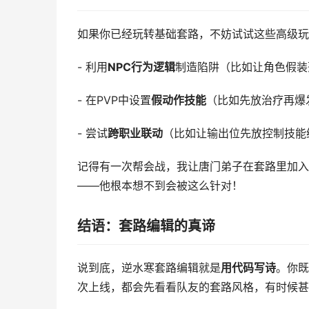
如果你已经玩转基础套路，不妨试试这些高级玩
- 利用
NPC行为逻辑
制造陷阱（比如让角色假装
- 在PVP中设置
假动作技能
（比如先放治疗再爆
- 尝试
跨职业联动
（比如让输出位先放控制技能
记得有一次帮会战，我让唐门弟子在套路里加入
——他根本想不到会被这么针对！
结语：套路编辑的真谛
说到底，逆水寒套路编辑就是
用代码写诗
。你既
次上线，都会先看看队友的套路风格，有时候甚