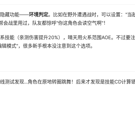
隐藏功能——
环境判定
。比如在野外遭遇战时，可以设置："当
帮会战里用过，队友都惊呼"你这角色会读空气啊"！
系技能（亲测伤害提升20%），晴天用火系范围AOE。不过要
编辑模式"，很多新手根本没注意到这个选项。
测试发现...角色在原地转圈跳舞！后来才发现是技能CD计算