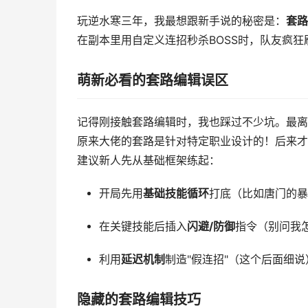
玩逆水寒三年，我最想跟新手说的秘密是：
套路
在副本里用自定义连招秒杀BOSS时，队友疯狂
萌新必看的套路编辑误区
记得刚接触套路编辑时，我也踩过不少坑。最离
原来大佬的套路是针对特定职业设计的！后来才
建议新人先从基础框架练起：
开局先用
基础技能循环
打底（比如唐门的暴
在关键技能后插入
闪避/防御
指令（别问我怎
利用
延迟机制
制造"假连招"（这个后面细说
隐藏的套路编辑技巧