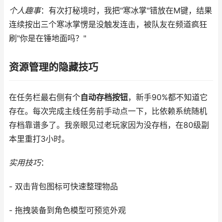
个人趣事
：有次打秘境时，我把"寒冰掌"错放在M键，结果
连续按出三个寒冰掌愣是没触发连击，被队友在频道疯狂
刷"你是在锤地面吗？"
资源管理的隐藏技巧
在任务栏最右侧有个
自动存档按钮
，新手90%都不知道它
存在。每次完成主线任务前手动点一下，比依赖系统随机
存档靠谱多了。我亲眼见过老玩家因为没存档，在80级副
本里重打3小时。
实用技巧
：
- 双击背包图标可快速整理物品
- 拖拽装备到角色模型可预览外观