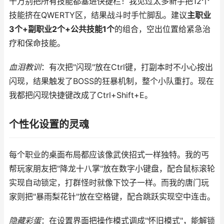
千万别把所有技能都塞进快捷栏！我见过太多新手把12个
技能挤在QWERTY区，结果战斗时手忙脚乱。建议
主职业
3个+副职业2个+公共技能1个
的组合，空出位置给紧急治
疗和保命技能。
血泪教训
：有次把"闪现"放在Ctrl键，打副本时不小心按出
闪现，结果触发了BOSS的狂暴机制，整个小队重打。现在
我都把闪现快捷键改成了Ctrl+Shift+E。
个性化设置的灵魂
每个职业的桌面布局都应该像武侠招式一样独特。我的丐
帮玩家朋友把"降龙十八掌"放在数字小键盘，配合鼠标滚轮
实现自动锁定，打群怪时就像下饺子一样。而我的唐门玩
家则把"暴雨梨花针"放在空格键，配合跳跃实现空中连击。
隐藏彩蛋
：在设置界面把操作模式调成"怀旧模式"，能解锁