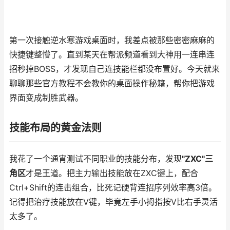
第一次接触逆水寒游戏桌面时，我差点被那些密密麻麻的
快捷键整懵了。直到某天在帮派频道看到大神用一连串连
招秒掉BOSS，才发现自己连技能栏都没布置好。今天就来
聊聊那些官方教程不会教你的桌面操作秘籍，帮你把游戏
界面变成制胜武器。
技能布局的黄金法则
我花了一个通宵测试不同职业的技能分布，发现
"ZXC"三
角区
才是王道。把主力输出技能放在ZXC键上，配合
Ctrl+Shift的连击组合，比死记硬背连招序列效率高3倍。
记得把治疗技能放在V键，毕竟左手小拇指按V比右手灵活
太多了。