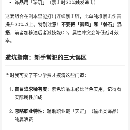
饰品用「璇玑」（暴击时30%触发追击）
这套组合在副本里能打出连续暴击链，比单纯堆暴击伤害
提升30%以上。特别注意！
不要把「御风」和「磐石」混
搭
，前者加移速后者减技能CD，属性冲突会降低战斗效
率。
避坑指南：新手常犯的三大误区
当时我可交了不少学费才摸清这些门道：
盲目追求稀有度
：紫色饰品未必比蓝色实用，记得看
实际属性加成
忽略职业特性
：辅助职业戴「天罡」（输出类饰品）
纯属浪费