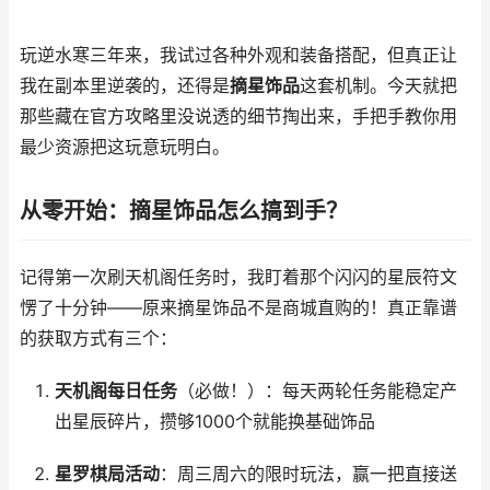
玩逆水寒三年来，我试过各种外观和装备搭配，但真正让
我在副本里逆袭的，还得是
摘星饰品
这套机制。今天就把
那些藏在官方攻略里没说透的细节掏出来，手把手教你用
最少资源把这玩意玩明白。
从零开始：摘星饰品怎么搞到手？
记得第一次刷天机阁任务时，我盯着那个闪闪的星辰符文
愣了十分钟——原来摘星饰品不是商城直购的！真正靠谱
的获取方式有三个：
天机阁每日任务
（必做！）：每天两轮任务能稳定产
出星辰碎片，攒够1000个就能换基础饰品
星罗棋局活动
：周三周六的限时玩法，赢一把直接送