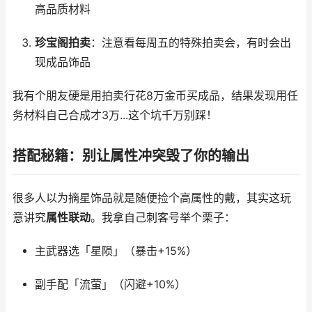
高品质材料
珍宝阁拍卖
：注意看每周五的特殊拍卖会，有时会出
现成品饰品
我有个朋友硬是用拍卖行花8万金币买成品，结果发现用任
务材料自己合成才3万...这个坑千万别踩！
搭配秘籍：别让属性冲突毁了你的输出
很多人以为摘星饰品就是随便捡个高属性的戴，其实这玩
意讲究
属性联动
。我拿自己刺客号举个栗子：
主武器选「星陨」（暴击+15%）
副手配「流萤」（闪避+10%）