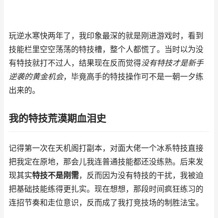
玩逆水寒快两年了，我印象最深的就是刚进游戏时，看到
技能栏里空空荡荡的特技槽，整个人都慌了。当时以为没
有特技就打不过人，结果现在反而觉得
没有特技才是新手
逆袭的黄金机会
，毕竟高手的特技操作可不是一朝一夕练
出来的。
我的特技荒漠期血泪史
记得第一次在天机阁打副本，对面大佬一个冰系特技直接
把我定在原地，那会儿我连普通技能都还没练熟。后来发
现其实
特技不是刚需
，反而因为没有特技的干扰，我被迫
把基础技能练得更扎实。现在想想，那段时间疯狂练习的
连招节奏和走位意识，反而成了我打竞技场的制胜法宝。