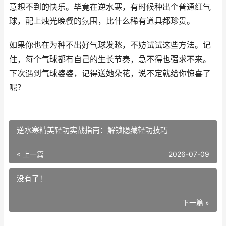
意想不到的快乐。毕竟在逆水寒，有时候种出个普通红气
球，配上烛光晚餐的氛围，比什么稀有道具都珍贵。
如果你也在为种不出好气球发愁，不妨试试这些方法。记
住，每个气球都有自己的生长节奏，急不得也强求不来。
下次遇到气球婆婆，记得送她朵花，说不定就给你惊喜了
呢？
逆水寒精美轻功实战指南：解锁隐藏轻功技巧
« 上一篇
2026-07-09
没有了！
下一篇 »