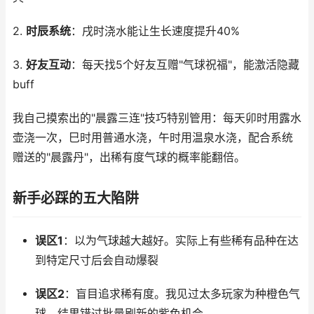
2.
时辰系统
：戌时浇水能让生长速度提升40%
3.
好友互动
：每天找5个好友互赠"气球祝福"，能激活隐藏
buff
我自己摸索出的"晨露三连"技巧特别管用：每天卯时用露水
壶浇一次，巳时用普通水浇，午时用温泉水浇，配合系统
赠送的"晨露丹"，出稀有度气球的概率能翻倍。
新手必踩的五大陷阱
误区1
：以为气球越大越好。实际上有些稀有品种在达
到特定尺寸后会自动爆裂
误区2
：盲目追求稀有度。我见过太多玩家为种橙色气
球，结果错过批量刷新的紫色机会