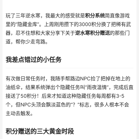
玩了三年逆水寒，我最大的感受就是
积分系统
简直像游戏
里的“隐藏金库”。上周刚用攒下的3000积分换了把稀有武
器，忍不住想和大家分享下关于
逆水寒积分赠送
的那些门
道，帮你少走弯路。
我差点错过的小任务
有次做日常任务时，我随手帮路边NPC捡了把掉在地上的
油纸伞，结果系统弹出个隐藏任务叫“雨夜温情”，完成后直
接送了50积分！后来才知道这种隐藏任务每周都有3-5
个，但NPC头顶会飘淡蓝色的“？”标志，很多人根本不会
主动去触发。
积分赠送的三大黄金时段