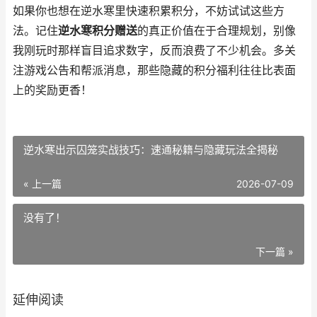
如果你也想在逆水寒里快速积累积分，不妨试试这些方
法。记住
逆水寒积分赠送
的真正价值在于合理规划，别像
我刚玩时那样盲目追求数字，反而浪费了不少机会。多关
注游戏公告和帮派消息，那些隐藏的积分福利往往比表面
上的奖励更香！
逆水寒出示囚笼实战技巧：速通秘籍与隐藏玩法全揭秘
« 上一篇
2026-07-09
没有了！
下一篇 »
延伸阅读