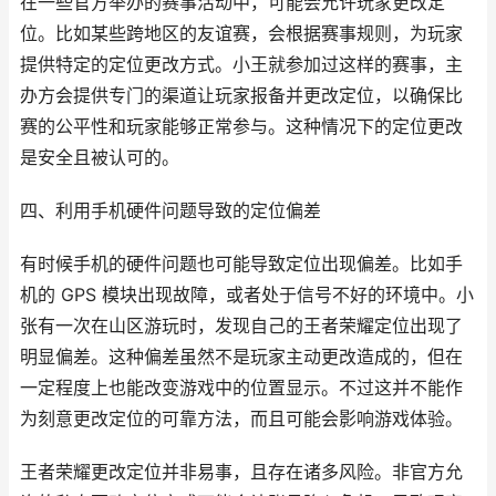
在一些官方举办的赛事活动中，可能会允许玩家更改定
位。比如某些跨地区的友谊赛，会根据赛事规则，为玩家
提供特定的定位更改方式。小王就参加过这样的赛事，主
办方会提供专门的渠道让玩家报备并更改定位，以确保比
赛的公平性和玩家能够正常参与。这种情况下的定位更改
是安全且被认可的。
四、利用手机硬件问题导致的定位偏差
有时候手机的硬件问题也可能导致定位出现偏差。比如手
机的 GPS 模块出现故障，或者处于信号不好的环境中。小
张有一次在山区游玩时，发现自己的王者荣耀定位出现了
明显偏差。这种偏差虽然不是玩家主动更改造成的，但在
一定程度上也能改变游戏中的位置显示。不过这并不能作
为刻意更改定位的可靠方法，而且可能会影响游戏体验。
王者荣耀更改定位并非易事，且存在诸多风险。非官方允