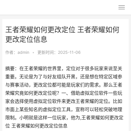
王者荣耀如何更改定位 王者荣耀如何
更改定位信息
作者：
admin
•
更新时间：2025-11-06
摘要：在王者荣耀的世界里，定位对于很多玩家来说至关
重要。无论是为了与好友组队开黑，还是想在特定区域参
与赛事活动，更改定位都可能是玩家们的需求。那么王者
荣耀究竟如何更改定位呢？一、借助虚拟定位软件一些玩
家会选择使用虚拟定位软件来更改王者荣耀的定位。比如
市面上某些知名的虚拟定位工具，宣称可以轻松突破地理
限制。小明就是这样一位玩家，他为,王者荣耀如何更改定
位 王者荣耀如何更改定位信息