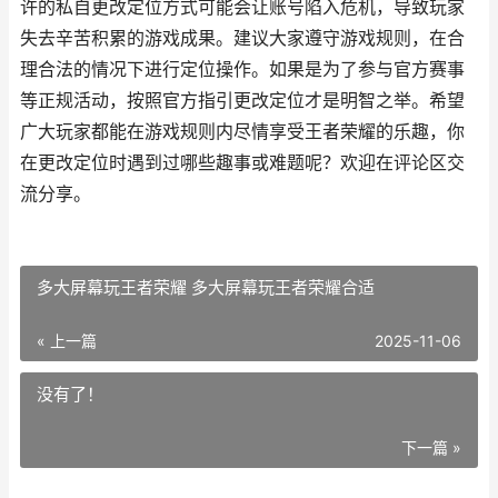
许的私自更改定位方式可能会让账号陷入危机，导致玩家
失去辛苦积累的游戏成果。建议大家遵守游戏规则，在合
理合法的情况下进行定位操作。如果是为了参与官方赛事
等正规活动，按照官方指引更改定位才是明智之举。希望
广大玩家都能在游戏规则内尽情享受王者荣耀的乐趣，你
在更改定位时遇到过哪些趣事或难题呢？欢迎在评论区交
流分享。
多大屏幕玩王者荣耀 多大屏幕玩王者荣耀合适
« 上一篇
2025-11-06
没有了！
下一篇 »