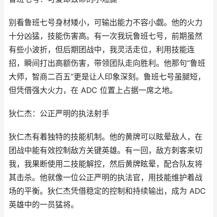
别看鲁班七号身材矮小，可输出能力不容小觑。他的火力
十分凶猛，技能伤害高。有一次我玩鲁班七号，前期虽然
有些小波折，但后期团战中，我灵活走位，利用技能连
招，瞬间打出高额伤害，带领团队走向胜利。他那句“鲁班
大师，智商二百五”更是让人印象深刻。鲁班七号虽腿短，
但凭借强大火力，在 ADC 位置上占据一席之地。
狄仁杰：公正严明的执法射手
狄仁杰有着独特的技能机制。他的黄牌可以眩晕敌人，在
团战中能有效控制敌方关键英雄。有一回，敌方刺客来切
我，我果断使用二技能解控，然后黄牌眩晕，配合队友将
其击杀。他就像一位公正严明的执法官，用技能维护着战
场的平衡。狄仁杰凭借稳定的控制和持续输出，成为 ADC
英雄中的一员猛将。