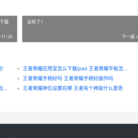
么下载
没有了！
-11-25
下一篇 
示
王者荣耀应用宝怎么下载ipad 王者荣耀平板怎么下载
王者荣耀手柄好吗 王者荣耀手柄好操作吗
王者荣耀最近出什么 王者最近要出什么英雄及出的时间表
王者荣耀神位设置在哪 王者有个神是什么意思