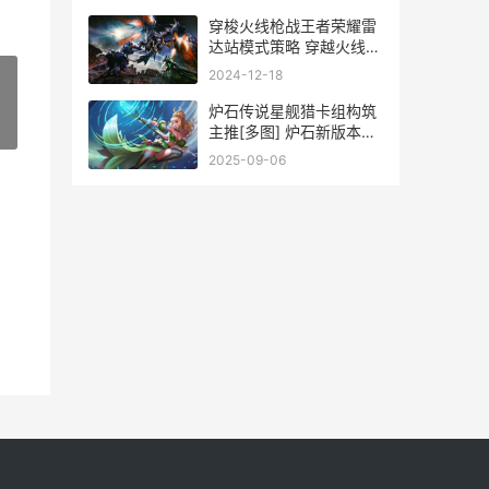
穿梭火线枪战王者荣耀雷
达站模式策略 穿越火线之
枪战王者
2024-12-18
炉石传说星舰猎卡组构筑
»
主推[多图] 炉石新版本逐
星
2025-09-06