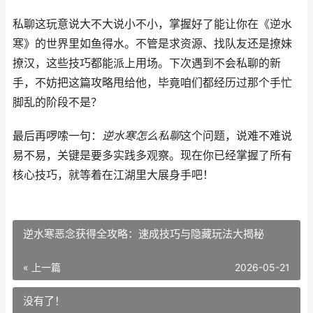
私聊这玩意说大不大说小不小，掌握好了能让你在《逆水
寒》的世界里如鱼得水。不管是求资源、找队友还是撩妹
撩汉，这些技巧都能派上用场。下次遇到不会私聊的新
手，不妨把这篇攻略甩给他，毕竟咱们都经历过那个手忙
脚乱的阶段不是？
最后再啰嗦一句：
逆水寒怎么私聊
这个问题，说难不难说
易不易，关键是要多实践多观察。现在你已经掌握了所有
核心技巧，就等着在江湖里大展身手吧！
逆水寒恶念获得全攻略：速成技巧与隐藏玩法大揭秘
« 上一篇
2026-05-21
没有了！