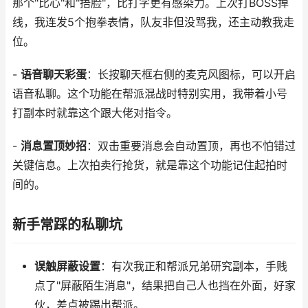
那个"比心"和"捂脸"，比打字更有感染力。上次打BOSS掉
线，我连发5个抱拳表情，队友非但没骂我，还主动教我走
位。
-
语音聊天彩蛋
：长按聊天框右侧的麦克风图标，可以开启
语音私聊。这个功能在帮派混战时特别实用，我带着小号
打副本时就靠这个跟大佬对指令。
-
消息置顶妙招
：双击重要消息会自动置顶，再也不怕错过
关键信息。上次拍卖行抢货，就是靠这个功能记住起拍时
间的。
新手常踩的私聊坑
误触屏蔽设置
：有次我正和帮派兄弟研究副本，手贱
点了"屏蔽陌生消息"，结果把自己人也挡在外面，好家
伙，差点被踢出帮派。