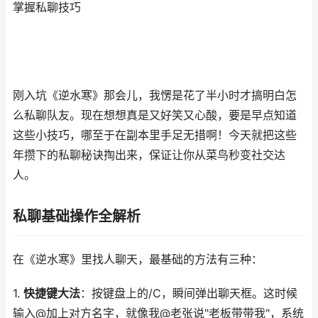
掌握私聊技巧
刚入坑《逆水寒》那会儿，我愣是花了半小时才搞明白怎
么私聊队友。现在想想真是又好笑又心酸，要是早点知道
这些小技巧，哪至于在副本里手足无措啊！今天就把这些
年攒下的私聊秘诀掏出来，保证让你从菜鸟秒变社交达
人。
私聊基础操作全解析
在《逆水寒》里找人聊天，最基础的方法有三种：
1.
快捷键大法
：按键盘上的/C，瞬间弹出聊天框。这时候
输入@加上对方名字，就像我@老张说"老板带带我"，系统