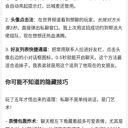
会自动亮起提示灯，比喊麦还管用。
2.
头像点击法
：在世界频道看到想聊的玩家，
长按对方头
像3秒
，直接弹出私聊窗口。我上次用这招成功约到帮派大
佬组队，现在想想还热血沸腾。
3.
好友列表快捷通道
：把常用联系人拉进好友栏，点击头
像右边的小对话框图标，0.5秒就能开启聊天。这个方法最
适合追妹子，我表弟就是用这个追到了他现在的女朋友。
你可能不知道的隐藏技巧
玩了五年才悟出来的道理：私聊不是单纯说话，是门艺
术！
-
表情包轰炸术
：聊天框左下角藏着超多可爱表情，尤其是