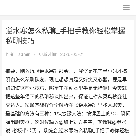
逆水寒怎么私聊_手把手教你轻松掌握
私聊技巧
作者：
admin
•
更新时间：2026-05-21
摘要：刚入坑《逆水寒》那会儿，我愣是花了半小时才搞
明白怎么私聊队友。现在想想真是又好笑又心酸，要是早
点知道这些小技巧，哪至于在副本里手足无措啊！今天就
把这些年攒下的私聊秘诀掏出来，保证让你从菜鸟秒变社
交达人。私聊基础操作全解析在《逆水寒》里找人聊天，
最基础的方法有三种：1.快捷键大法：按键盘上的/C，瞬间
弹出聊天框。这时候输入@加上对方名字，就像我@老张
说"老板带带我"，系统会,逆水寒怎么私聊_手把手教你轻松