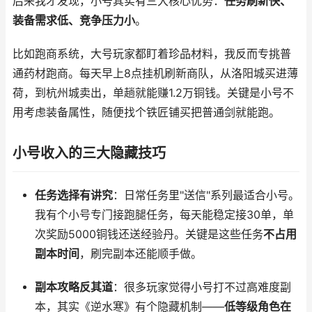
后来我才发现，小号其实有三大核心优势：
任务刷新快、
装备需求低、竞争压力小
。
比如跑商系统，大号玩家都盯着珍品材料，我反而专挑普
通药材跑商。每天早上8点挂机刷新商队，从洛阳城买进薄
荷，到杭州城卖出，单趟就能赚1.2万铜钱。关键是小号不
用考虑装备属性，随便找个铁匠铺买把普通剑就能跑。
小号收入的三大隐藏技巧
任务选择有讲究
：日常任务里"送信"系列最适合小号。
我有个小号专门接跑腿任务，每天能稳定接30单，单
次奖励5000铜钱还送经验丹。关键是这些任务
不占用
副本时间
，刷完副本还能顺手做。
副本攻略反其道
：很多玩家觉得小号打不过高难度副
本，其实《逆水寒》有个隐藏机制——
低等级角色在