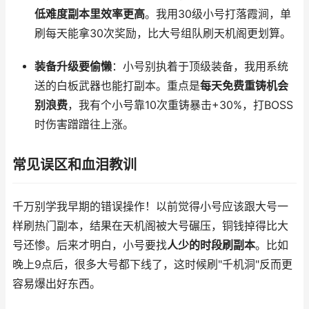
低难度副本里效率更高
。我用30级小号打落霞涧，单
刷每天能拿30次奖励，比大号组队刷天机阁更划算。
装备升级要偷懒
：小号别执着于顶级装备，我用系统
送的白板武器也能打副本。重点是
每天免费重铸机会
别浪费
，我有个小号靠10次重铸暴击+30%，打BOSS
时伤害蹭蹭往上涨。
常见误区和血泪教训
千万别学我早期的错误操作！以前觉得小号应该跟大号一
样刷热门副本，结果在天机阁被大号碾压，铜钱掉得比大
号还惨。后来才明白，小号要找
人少的时段刷副本
。比如
晚上9点后，很多大号都下线了，这时候刷"千机洞"反而更
容易爆出好东西。