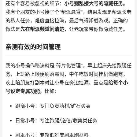
还有个容易被忽视的细节：
小号别乱接大号的隐藏任务
。
我有个朋友的小号接了个"帮派悬赏"，结果发现是帮派长老
的私人任务，难度直接拉满，最后气得卸载游戏。正确的
做法是
先在帮派频道问清楚
，让老玩家带你做隐藏任务。
亲测有效的时间管理
我的小号操作秘诀就是"碎片化管理"。早上起床先接跑腿任
务，上班路上顺便刷落霞涧，中午吃饭时间挂机做跑商，
晚上陪朋友打副本时让小号在旁边捡漏。重点是
给每个小
号设定专属功能
，比如：
跑商小号：专门负责药材/矿石买卖
日常小号：专注跑腿/送信/收集类任务
副本小号：专攻低难度副本刷材料