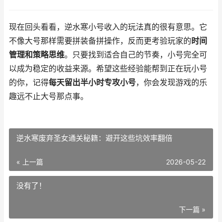
现在回头看看，逆水寒小号收入的玩法真的很有意思。它
不像大号那样需要拼装备拼操作，反而更考验玩家的
时间
管理和策略思维
。只要找到适合自己的节奏，小号完全可
以成为稳定的收益来源。希望这些经验能帮到正在玩小号
的你，记得
每天留出半小时专攻小号
，你会发现游戏的乐
趣远不止大号那点事。
逆水寒废弃圣女通关秘籍：避开这些坑效率翻倍
« 上一篇
2026-05-22
没有了！
下一篇 »