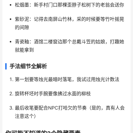
松烟墨：新手村门口那棵歪脖子松树下的老翁会送你
紫砂泥：记得去南屏山竹林，采的时候要等竹叶摇晃
的间隙
青瓷釉：酒馆二楼窗边那个总戴斗笠的姑娘，打趣她
就能拿到
手法细节全解析
第一划要等烛光最暗时落笔，我试过用烛光计数法
旋转杯坯时手腕要像拂过水面的柳枝
最后收笔要配合NPC打哈欠的节奏（是的，真有人会
注意这个）