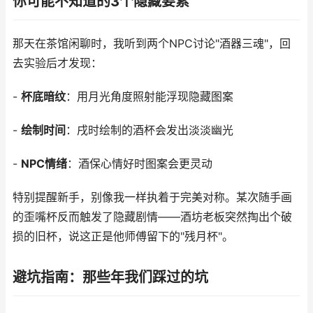
你可能不知道的3个隐藏要素
那天在茶馆闲聊时，我听到两个NPC讨论"酒器三魂"，回
去实验后才发现：
-
杯底暗纹
：用月光角度照射能浮现隐藏图案
-
绘制时间
：戌时绘制的酒杯会发出淡淡幽光
-
NPC情绪
：酒保心情好时图案会更灵动
特别提醒新手，别像我一样执着于完美对称。某次随手画
的歪嘴杯反而触发了隐藏剧情——酒坊老板突然掏出个破
损的旧杯，说这正是他师傅留下的"残月杯"。
避坑指南：那些年我们踩过的坑