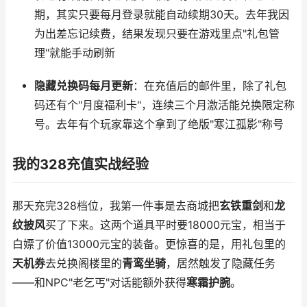
期，其实只要每月登录就能自动续期30天。去年我因
为出差忘记续费，结果发现只要在游戏里点"礼包管
理"就能手动刷新
隐藏兑换码每月更新
：在充值后的邮件里，除了礼包
码还有个"月度福利卡"，连续三个月激活能兑换限定称
号。去年有个玩家靠这个拿到了绝版"寒江孤影"称号
我的328充值实战经验
那天充完328档位，我第一件事是去商城把
玄铁重剑
和
龙
纹披风
买了下来。这两个道具平时要18000元宝，相当于
白嫖了价值13000元宝的装备。更惊喜的是，用礼包里的
天机券
去兑换阁楼里的
青鸾坐骑
，居然触发了隐藏任务
——和NPC"老乞丐"对话能额外获得
寒霜护腕
。