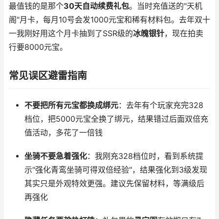
最值钱的是那个
30天自动续费礼包
。当时充值送的"天机
阁"月卡，每月10号会发1000元宝和稀有材料包。去年双十
一我刚好用这个月卡抽到了SSR级的
冰魄银针
，现在拍卖
行要8000元宝。
常见误区避雷指南
不要把所有元宝都换成绑元
：去年有个玩家充完328
档位，把5000元宝全换了绑元，结果错过后面双倍充
值活动，多花了一倍钱
坐骑不要急着强化
：我刚充328档位时，看到系统提
示"强化青鸾坐骑可得双倍经验"，结果强化到3级发现
其实只是外观特效更强。建议先保留材料，等满级后
再强化