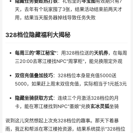
隐藏任务要趁热打铁
：礼包里的
寻宝图
有效期只有7
天，去年有个玩家囤了3张，结果活动结束前两天才
用，结果当天服务器掉线导致任务失败
328档位隐藏福利大揭秘
每周三的"寒江秘宝"
：用328档位送的
天机券
，在每周
三20:00去寒江楼找NPC"周掌柜"，能兑换限定外观
双倍充值叠加技巧
：328档位本身是充值5000送
5000，如果赶上周末双倍充值，实际相当于1元抵3元
隐藏坐骑获取方式
：连续三个月激活328档位的月
卡，能在寒江楼找到NPC"墨娘"兑换
玄冰灵狐
坐骑
说到这儿突然想起上次充328档位的趣事。那天下着暴
雨，我正和帮派在寒江楼抢资源，结果系统提示"328档位