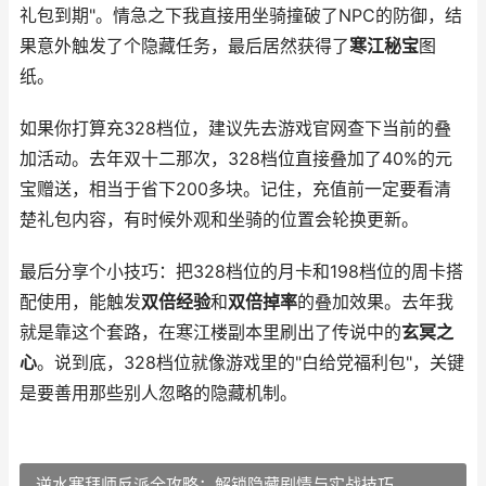
礼包到期"。情急之下我直接用坐骑撞破了NPC的防御，结
果意外触发了个隐藏任务，最后居然获得了
寒江秘宝
图
纸。
如果你打算充328档位，建议先去游戏官网查下当前的叠
加活动。去年双十二那次，328档位直接叠加了40%的元
宝赠送，相当于省下200多块。记住，充值前一定要看清
楚礼包内容，有时候外观和坐骑的位置会轮换更新。
最后分享个小技巧：把328档位的月卡和198档位的周卡搭
配使用，能触发
双倍经验
和
双倍掉率
的叠加效果。去年我
就是靠这个套路，在寒江楼副本里刷出了传说中的
玄冥之
心
。说到底，328档位就像游戏里的"白给党福利包"，关键
是要善用那些别人忽略的隐藏机制。
逆水寒拜师反派全攻略：解锁隐藏剧情与实战技巧