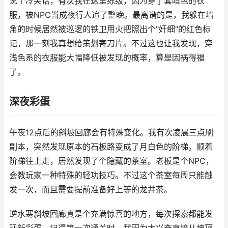
说个冷笑话，有次我在这里练级，因为穿了套暗色的衣
服，被NPC当成夜行人追了整晚。最离谱的是，我躲在墙
角的时候居然被巡逻的铁卫用火把照出个"奸细"的红色标
记，那一刻我真想给策划寄刀片。不过这也让我发现，穿
浅色系的衣服能大幅降低被发现的概率，算是因祸得福
了。
深夜彩蛋
午夜12点后的斜坡回廊会有特殊变化。我有次凌晨三点刷
副本，突然发现原本的石板路变成了月白色的阶梯。顺着
阶梯往上走，居然发现了个隐藏的茶室。老板是个NPC，
会教玩家一种特殊的轻功技巧。不过这个茶室每周只能触
发一次，而且需要提前准备好上等的龙井茶。
逆水寒斜坡回廊真是个充满惊喜的地方，每次探索都能发