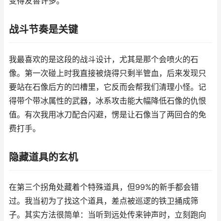
变得友善许多。
战斗节奏是关键
我最喜欢的是这段的战斗设计，尤其是那个会喷火的石
像。第一次碰上时我直接被烧得只剩半管血，后来发现只
要站在石像后方的凹槽里，它反而会帮我们清理小怪。记
得带个带冰属性的武器，冰系攻击能大幅降低石像的仇恨
值。有次我用冰刀配合闪避，愣是让石像当了两回合的免
费打手。
隐藏道具的玄机
在第三个拐角处藏着个特殊道具，但99%的新手都会错
过。我当初为了找这个道具，差点被巡逻的铁卫捅成筛
子。其实方法很简单：当听到远处传来钟声时，立刻跑向