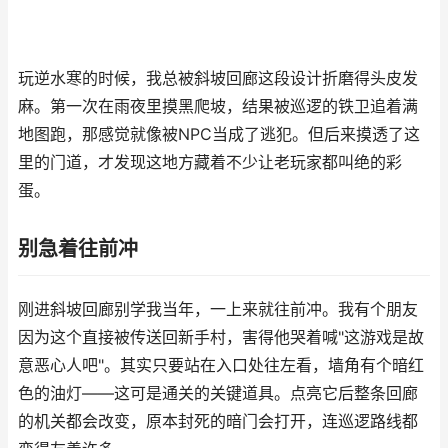
玩逆水寒的时候，我总被斜坡回廊这段设计折磨得头皮发
麻。第一次在雨夜里摸黑爬坡，结果被巡逻的铁卫追着满
地图跑，那感觉就像被NPC当成了逃犯。但后来摸透了这
里的门道，才发现这地方藏着不少让老玩家都叫绝的彩
蛋。
别急着往前冲
刚进斜坡回廊别学我当年，一上来就往前冲。我有个朋友
因为这个直接被传送回新手村，害得他哭着喊"这游戏是故
意恶心人吧"。其实只要站在入口处往左看，墙角有个暗红
色的油灯——这可是通关的关键道具。点亮它后整条回廊
的机关都会改变，原本封死的暗门会打开，连巡逻路线都