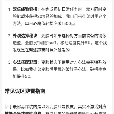
双倍经验奇招
：在完成师徒日常任务时，双方同时变
脸能额外获得20%经验加成。我自己带徒弟时用这个
方法，单日心魔值轻松突破1500点
外观选择秘诀
：变脸时如果选择对方当前装备的镜像
造型，会触发"同袍"buff，移动速度提升8%。这个我
发现是在帮派跑商时意外触发的
心法搭配彩蛋
：变脸状态下使用对方心法会有特殊效
果，比如我徒弟变脸后用我的破阵子心法，破招率竟
能提升5%
常见误区避雷指南
新手最容易踩坑的是以为变脸只是换皮，其实
不激活对应
技能会导致属性浪费
。有次我带的新徒弟变脸后没开启镜