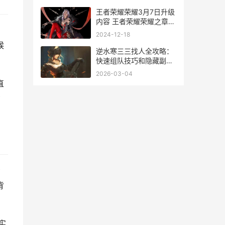
王者荣耀荣耀3月7日升级
内容 王者荣耀荣耀之章在
线观看
2024-12-18
候
逆水寒三三找人全攻略：
快速组队技巧和隐藏副本
揭秘
2026-03-04
直
看
背
实