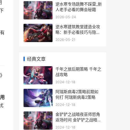
用
逆水寒专场跳舞不踩雷_新
人老手必看的舞会秘籍
下
2026-05-24
逆水寒建筑教堂建造全攻
略：新手必看技巧与隐藏
有
彩蛋
2026-05-21
经典文章
千年之旅后期策略 千年之
战攻略
》
2024-12-18
阿瑞斯病毒2策略前期如
用
何打 阿瑞斯病毒2策略
2024-12-18
扰
金铲铲之战暗夜巫师怒角
返场时间 金铲铲之战暗夜
使者
2024-12-18