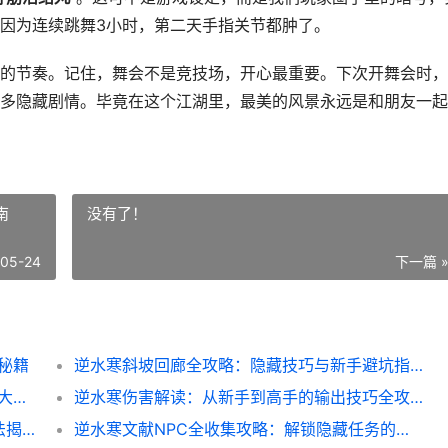
因为连续跳舞3小时，第二天手指关节都肿了。
的节奏。记住，舞会不是竞技场，开心最重要。下次开舞会时，
多隐藏剧情。毕竟在这个江湖里，最美的风景永远是和朋友一起
南
没有了！
-05-24
下一篇 
秘籍
逆水寒斜坡回廊全攻略：隐藏技巧与新手避坑指南
逆水寒官服链接全攻略：新人避坑_隐藏玩法大揭秘
逆水寒伤害解读：从新手到高手的输出技巧全攻略
逆水寒奢侈时装全攻略：稀有外观的隐藏玩法揭秘
逆水寒文献NPC全收集攻略：解锁隐藏任务的秘诀