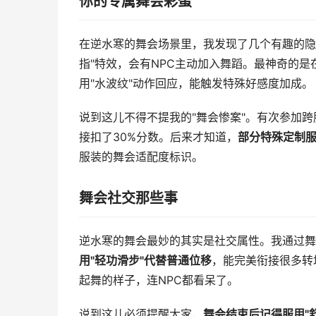
你的专属舞会彩蛋
在逆水寒的舞会场景里，我发现了几个有趣的隐
指"特效，会有NPC主动加入舞蹈。最神奇的
用"水波纹"动作回应，能触发特殊好感度加成。
说到这儿不得不提我的"舞会惨案"。有次参加跨
接扣了30%分数。后来才知道，
部分特殊定制
服装的舞会适配度标识。
舞会社交那些事
逆水寒的舞会最妙的其实是社交属性。我通过舞
用"轻功滑步"代替普通位移
，能完美衔接很多转
起舞的样子，连NPC都看呆了。
说到这儿必须提醒大家，
舞会结束后记得服用"