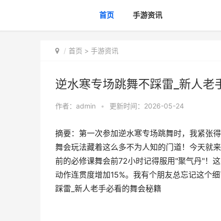
首页
手游资讯
首页
>
手游资讯
逆水寒专场跳舞不踩雷_新人老
作者：
admin
•
更新时间：2026-05-24
摘要：第一次参加逆水寒专场跳舞时，我紧张得
舞会玩法藏着这么多不为人知的门道！今天就来
前的必修课舞会前72小时记得服用"聚气丹"
动作连贯度增加15%。我有个朋友总忘记这个
踩雷_新人老手必看的舞会秘籍