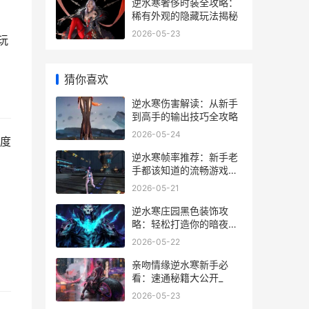
逆水寒奢侈时装全攻略：
稀有外观的隐藏玩法揭秘
2026-05-23
玩
猜你喜欢
逆水寒伤害解读：从新手
到高手的输出技巧全攻略
2026-05-24
度
逆水寒帧率推荐：新手老
手都该知道的流畅游戏指
南
2026-05-21
逆水寒庄园黑色装饰攻
略：轻松打造你的暗夜秘
境
2026-05-22
亲吻情缘逆水寒新手必
看：速通秘籍大公开_
2026-05-23