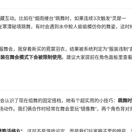
藏互动。比如在"烟雨楼台"跳舞时，如果连续3次触发"灵犀一
是在寒潭秘境跳舞，有时会遇到水中鲛人偷偷模仿你的舞姿，这时
服舞会，我穿着新买的霓裳羽衣，结果被系统判定为"服装违制"
服装在舞会模式下会被限制使用
。建议大家提前在角色面板里查
会认识了现在组舞的固定搭档，她有个超实用的小技巧：
跳舞时
场动作。我们俩合作时经常在舞会里玩"镜像舞"，两个角色背对
舒筋活络丸"
。这可不是游戏设定，而是我们玩家圈子里的暗号，