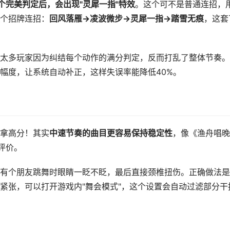
个完美判定后，会出现"灵犀一指"特效
。这个可不是普通连招，
个招牌连招：
回风落雁→凌波微步→灵犀一指→踏雪无痕
，这套
太多玩家因为纠结每个动作的满分判定，反而打乱了整体节奏。
幅度，让系统自动补正，这样失误率能降低40%。
拿高分！其实
中速节奏的曲目更容易保持稳定性
，像《渔舟唱晚
评价。
有个朋友跳舞时眼睛一眨不眨，最后直接颈椎扭伤。正确做法是
紧张，可以打开游戏内"舞会模式"，这个设置会自动过滤部分干