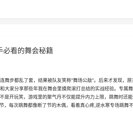
手必看的舞会秘籍
连舞步都乱了套，结果被队友笑称"舞场公敌"。后来才发现，原
和大家分享那些年我在舞会里摸爬滚打总结的实战经验。专属舞
！这不是开玩笑，游戏里的聚气丹不仅能提升内力上限，跳舞时还能
细节，每次跳舞都像断了节的木偶，看着真心疼,逆水寒专场跳舞