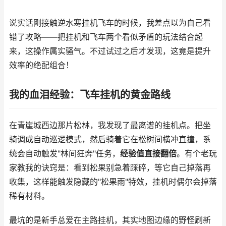
说实话刚接触逆水寒挂机飞车的时候，我差点以为自己看
错了攻略——把挂机和飞车两个看似矛盾的玩法结合起
来，这操作属实骚气。不过试过之后才发现，这竟是提升
效率的绝配组合！
我的血泪经验：飞车挂机的黄金路线
在青崖城西边那片松林，我发现了最离谱的挂机点。把坐
骑调成自动巡逻模式，然后骑着它在松树间横冲直撞，系
统会自动触发"林间狂奔"任务，
经验值直接翻倍
。有个老玩
家教我的诀窍是：看到松果别急着踩碎，等它自己掉落再
收集，这样能触发隐藏的"松果雨"特效，挂机时偶尔会掉落
稀有材料。
最坑的是新手总爱在主路挂机，其实地图边缘的野怪刷新