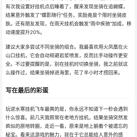
有次我设置好挂机点后睡着了，醒来发现坐骑在追蝴蝶，
结果意外触发了"蝶影随行"任务，奖励竟是个限时坐骑皮
肤。还有朋友发现，在雨天挂机会触发"雨中疾驰"加成，移
动速度提升20%。
建议大家多尝试不同坐骑的组合。我最喜欢用火凤凰在火
山口挂机，它会自动规避岩浆喷发，反而比手动操作更安
全。不过要提醒的是，别在挂机时切换坐骑，我之前就这
么操作过，结果坐骑掉进海里，花了半小时才捞回来。
写在最后的彩蛋
玩逆水寒挂机飞车最爽的是，你永远不知道下一秒会遇到
什么惊喜。前几天我照常在老地方挂机，结果坐骑突然发
疯似的原地转圈，走近一看，原来是地上躺着个被遗忘的
秘宝。看来这游戏的魅力，就在于它总能给人意外的感