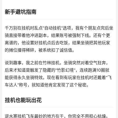
新手避坑指南
千万别在挂机时乱点"自动挂机"选项，我有个朋友点完后坐
骑直接带着他冲进副本，结果账号被强制下线。还有个更
离谱的，他设置好挂机点后去吃饭，结果坐骑把其他玩家
的摊位撞得稀碎，被系统扣了诚信值。
说到趣事，我之前在竹林挂机，坐骑突然对着空气狂奔，
后来才知道是触发了隐藏的"竹影幻境"，连续跑满10圈就
能获得永久坐骑特效。现在看到有玩家在挂机时还戴着"飞
车达人"称号，就知道他肯定发现了这个秘密。
挂机也能玩出花
逆水寒挂机飞车最妙的地方在于，你完全不用担心枯燥。