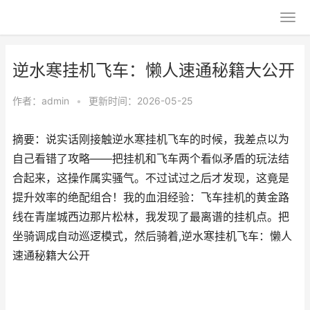
逆水寒挂机飞车：懒人速通秘籍大公开
作者：
admin
•
更新时间：2026-05-25
摘要：说实话刚接触逆水寒挂机飞车的时候，我差点以为
自己看错了攻略——把挂机和飞车两个看似矛盾的玩法结
合起来，这操作属实骚气。不过试过之后才发现，这竟是
提升效率的绝配组合！我的血泪经验：飞车挂机的黄金路
线在青崖城西边那片松林，我发现了最离谱的挂机点。把
坐骑调成自动巡逻模式，然后骑着,逆水寒挂机飞车：懒人
速通秘籍大公开