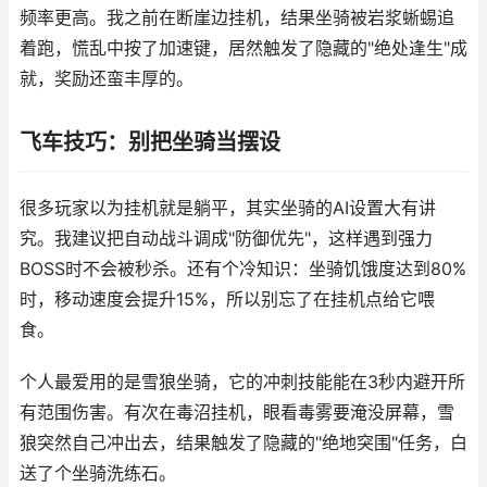
频率更高。我之前在断崖边挂机，结果坐骑被岩浆蜥蜴追
着跑，慌乱中按了加速键，居然触发了隐藏的"绝处逢生"成
就，奖励还蛮丰厚的。
飞车技巧：别把坐骑当摆设
很多玩家以为挂机就是躺平，其实坐骑的AI设置大有讲
究。我建议把自动战斗调成"防御优先"，这样遇到强力
BOSS时不会被秒杀。还有个冷知识：坐骑饥饿度达到80%
时，移动速度会提升15%，所以别忘了在挂机点给它喂
食。
个人最爱用的是雪狼坐骑，它的冲刺技能能在3秒内避开所
有范围伤害。有次在毒沼挂机，眼看毒雾要淹没屏幕，雪
狼突然自己冲出去，结果触发了隐藏的"绝地突围"任务，白
送了个坐骑洗练石。