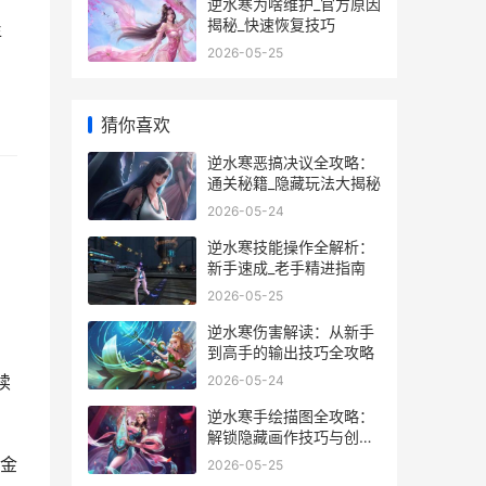
逆水寒为啥维护_官方原因
揭秘_快速恢复技巧
年
2026-05-25
猜你喜欢
逆水寒恶搞决议全攻略：
通关秘籍_隐藏玩法大揭秘
2026-05-24
逆水寒技能操作全解析：
新手速成_老手精进指南
2026-05-25
逆水寒伤害解读：从新手
到高手的输出技巧全攻略
续
2026-05-24
逆水寒手绘描图全攻略：
解锁隐藏画作技巧与创作
心得
金
2026-05-25