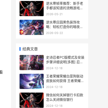
逆水寒帧率推荐：新手老
手都该知道的流畅游戏指
南
2026-05-21
逆水寒庄园黑色装饰攻
略：轻松打造你的暗夜秘
境
2026-05-22
经典文章
史诗忍者PC版模式及安装
步骤详细说明[多图] 忍者
史诗之战
2024-12-18
看
王者荣耀荣耀白菜狗联动
皮肤如何获得 王者荣耀白
度
2024-12-18
微信如何关掉银行卡扣款
怎么关闭微信银行
2024-12-18