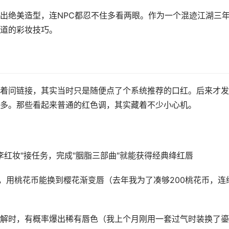
出绝美造型，连NPC都忍不住多看两眼。作为一个混迹江湖三
道的彩妆技巧。
着问链接，其实当时只是随便点了个系统推荐的口红。后来才发
多。那些看起来普通的红色调，其实藏着不少小心机。
李红妆"接任务，完成"胭脂三部曲"就能获得经典绛红唇
中，用桃花币能换到樱花渐变唇（去年我为了凑够200桃花币，连
解时，有概率爆出稀有唇色（我上个月刚用一套过气时装换了鎏