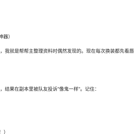
）
）
神器）
，我就是帮帮主整理资料时偶然发现的。现在每次换装都先看唇
，结果在副本里被队友投诉"像鬼一样"。记住：
！）