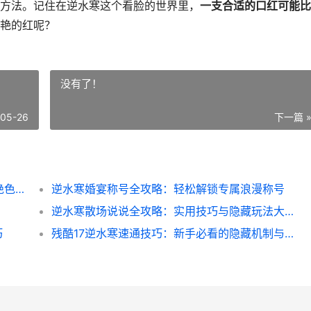
方法。记住在逆水寒这个看脸的世界里，
一支合适的口红可能比
艳的红呢？
没有了！
-05-26
下一篇 
逆水寒嘴唇口红搭配全攻略：打造你的专属绝色红妆
逆水寒婚宴称号全攻略：轻松解锁专属浪漫称号
逆水寒散场说说全攻略：实用技巧与隐藏玩法大揭秘
巧
残酷17逆水寒速通技巧：新手必看的隐藏机制与装备搭配指南