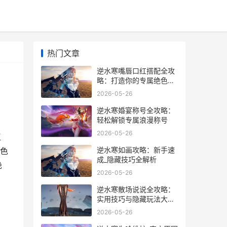
热门文章
逆水寒嘴唇口红搭配全攻
略：打造你的专属绝色红
妆
2026-05-26
逆水寒婚宴称号全攻略：
轻松解锁专属浪漫称号
2026-05-26
江
逆水寒如画攻略：新手速
色
成_隐藏技巧全解析
绝
2026-05-26
逆水寒散场说说全攻略：
实用技巧与隐藏玩法大揭
秘
2026-05-26