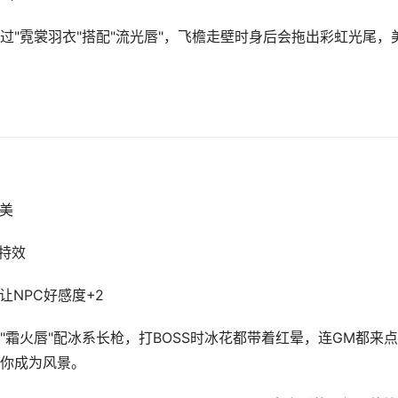
"霓裳羽衣"搭配"流光唇"，飞檐走壁时身后会拖出彩虹光尾，
美
特效
让NPC好感度+2
霜火唇"配冰系长枪，打BOSS时冰花都带着红晕，连GM都来点
你成为风景。