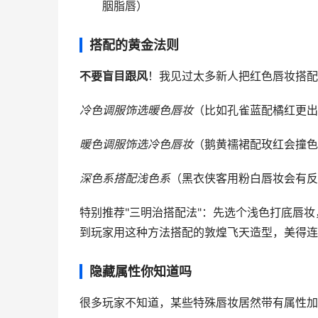
胭脂唇）
搭配的黄金法则
不要盲目跟风
！我见过太多新人把红色唇妆搭配
冷色调服饰选暖色唇妆
（比如孔雀蓝配橘红更出
暖色调服饰选冷色唇妆
（鹅黄襦裙配玫红会撞色
深色系搭配浅色系
（黑衣侠客用粉白唇妆会有反
特别推荐"三明治搭配法"：先选个浅色打底唇
到玩家用这种方法搭配的敦煌飞天造型，美得连
隐藏属性你知道吗
很多玩家不知道，某些特殊唇妆居然带有属性加