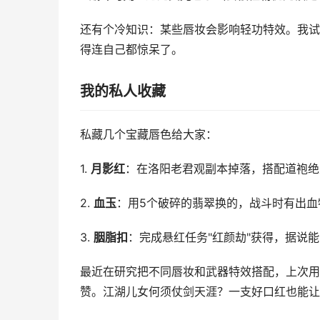
还有个冷知识：某些唇妆会影响轻功特效。我试过
得连自己都惊呆了。
我的私人收藏
私藏几个宝藏唇色给大家：
1.
月影红
：在洛阳老君观副本掉落，搭配道袍绝
2.
血玉
：用5个破碎的翡翠换的，战斗时有出血
3.
胭脂扣
：完成悬红任务"红颜劫"获得，据说能
最近在研究把不同唇妆和武器特效搭配，上次用"
赞。江湖儿女何须仗剑天涯？一支好口红也能让