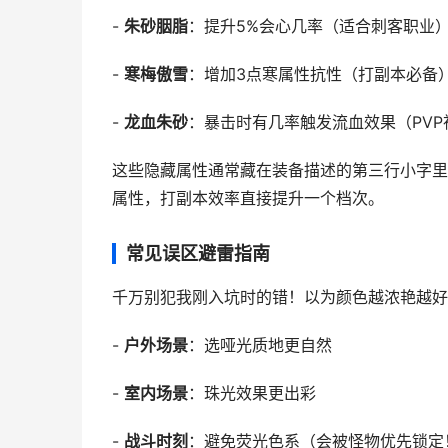
-
朱砂胭脂
：提升5%会心几率（适合刺客职业
-
寒梅傲雪
：增加3点寒属性抗性（打副本必备
-
龙血朱砂
：暴击时有几率触发流血效果（PVP
这些隐藏属性通常藏在装备描述的第三行小字里
属性，打副本效率直接提升一个档次。
常见误区避雷指南
千万别犯我刚入坑时的错！以为颜色越浓艳越好
-
户外场景
：选哑光质地更自然
-
室内场景
：珠光效果更出彩
-
战斗时刻
：避免荧光色系（会被怪物优先锁定