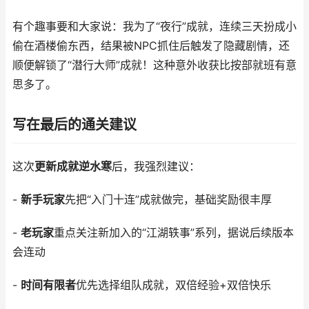
有个趣事要和大家说：我为了“夜行”成就，连续三天扮成小
偷在酒楼偷东西，结果被NPC抓住后触发了隐藏剧情，还
顺便解锁了“潜行大师”成就！这种意外收获比按部就班有意
思多了。
写在最后的通关建议
这次
更新成就逆水寒
后，我强烈建议：
-
新手玩家
先把“入门十连”成就做完，基础奖励很丰厚
-
老玩家
重点关注新加入的“江湖轶事”系列，据说后续版本
会连动
-
时间有限者
优先选择组队成就，双倍经验+双倍快乐