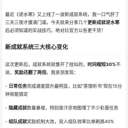
最近《逆水寒》又上线了一波新成就系统，我一口气肝了
三天三夜才摸清门道。今天就来分享几个
更新成就逆水寒
后必须知道的实战技巧，绝对比官方公告更干货！
新成就系统三大核心变化
这次更新后，成就系统就像开了挂似的，
时间缩短30%
不
说，
奖励还翻了两倍
。我亲测发现：
-
日常任务
完成速度提升最明显，比如“茶馆听书”现在15分
钟就能搞定
-
隐藏成就
数量暴增，特别是汴京地图埋了不少彩蛋任务
-
组队成就
奖励机制大改，双人组队效率比单刷高40%