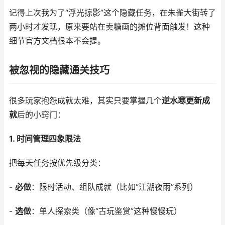
记得上次我为了“浮光掠影”这个隐藏任务，在朱雀大街转了
两小时才发现，原来要站在卖糖画的摊位背面触发！这种
细节官方文档根本不会提。
被忽视的隐藏通关技巧
很多玩家抱怨成就太难，其实只要掌握几个
逆水寒更新成
就
后的小窍门：
1. 时间管理四象限法
把每天任务按优先级分类：
-
必做
：限时活动、组队成就（比如“江湖夜雨”系列）
-
选做
：单人探索类（像“古玩鉴赏”这种慢慢玩）