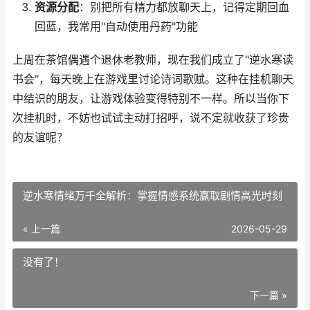
资源分配
：别把所有精力都放聊天上，记得定期回血
回蓝，我常用"自动使用丹药"功能
上周在茶馆偶遇个退休老教师，现在我们成立了"逆水寒读
书会"，每天晚上在游戏里讨论诗词歌赋。这种在挂机聊天
中结识的朋友，让游戏体验变得特别不一样。所以当你下
次挂机时，不妨也试试主动打招呼，说不定就收获了珍贵
的友谊呢？
逆水寒情绪万千全解析：掌握情感系统赢取剧情高光时刻
« 上一篇
2026-05-29
没有了！
下一篇 »