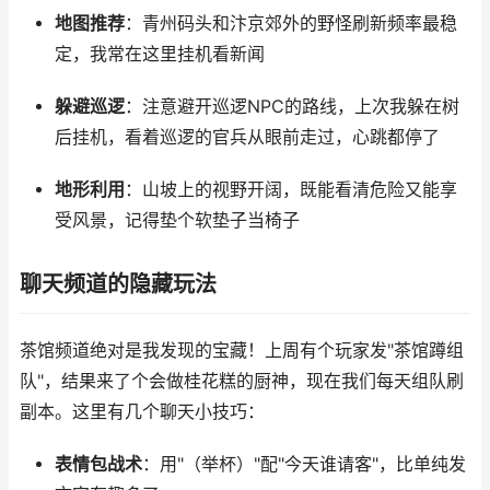
地图推荐
：青州码头和汴京郊外的野怪刷新频率最稳
定，我常在这里挂机看新闻
躲避巡逻
：注意避开巡逻NPC的路线，上次我躲在树
后挂机，看着巡逻的官兵从眼前走过，心跳都停了
地形利用
：山坡上的视野开阔，既能看清危险又能享
受风景，记得垫个软垫子当椅子
聊天频道的隐藏玩法
茶馆频道绝对是我发现的宝藏！上周有个玩家发"茶馆蹲组
队"，结果来了个会做桂花糕的厨神，现在我们每天组队刷
副本。这里有几个聊天小技巧：
表情包战术
：用"（举杯）"配"今天谁请客"，比单纯发