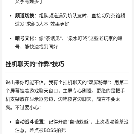
文字有趣多了
频道切换
：组队频道遇到坑队友时，直接切到茶馆频
道发"求组3人本"效果更好
暗号文化
：像"茶馆见"、"泉水叮咚"这些老玩家的暗
号，能快速找到同好
挂机聊天的"作弊"技巧
说出来你可能不信，我有个挂机聊天的"双屏秘籍"：用第二
个屏幕挂着游戏聊天窗口，主屏专心刷怪。更绝的是把手
机支架放在显示器旁边，边吃夜宵边聊天，简直不要太
爽。不过要小心：
自动战斗设置
：记得开启"自动躲避"，上次我喝着茶没
注意，差点被BOSS拍死