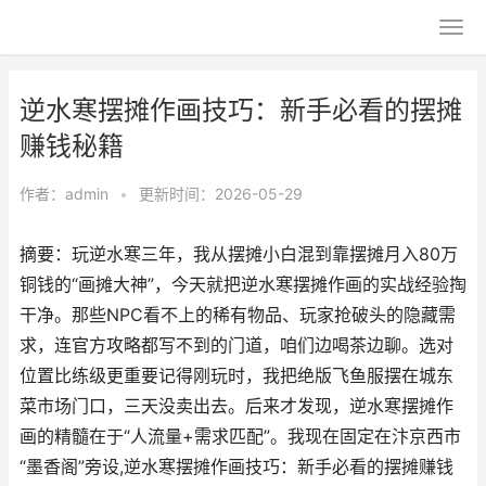
逆水寒摆摊作画技巧：新手必看的摆摊
赚钱秘籍
作者：
admin
•
更新时间：2026-05-29
摘要：玩逆水寒三年，我从摆摊小白混到靠摆摊月入80万
铜钱的“画摊大神”，今天就把逆水寒摆摊作画的实战经验掏
干净。那些NPC看不上的稀有物品、玩家抢破头的隐藏需
求，连官方攻略都写不到的门道，咱们边喝茶边聊。选对
位置比练级更重要记得刚玩时，我把绝版飞鱼服摆在城东
菜市场门口，三天没卖出去。后来才发现，逆水寒摆摊作
画的精髓在于“人流量+需求匹配”。我现在固定在汴京西市
“墨香阁”旁设,逆水寒摆摊作画技巧：新手必看的摆摊赚钱