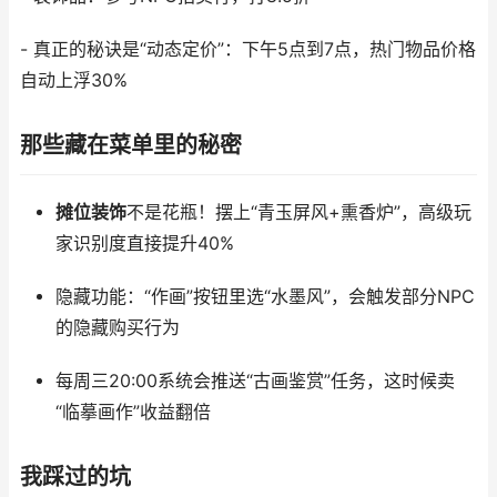
- 真正的秘诀是“动态定价”：下午5点到7点，热门物品价格
自动上浮30%
那些藏在菜单里的秘密
摊位装饰
不是花瓶！摆上“青玉屏风+熏香炉”，高级玩
家识别度直接提升40%
隐藏功能：“作画”按钮里选“水墨风”，会触发部分NPC
的隐藏购买行为
每周三20:00系统会推送“古画鉴赏”任务，这时候卖
“临摹画作”收益翻倍
我踩过的坑