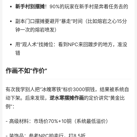
新手村别摆摊
！90%的玩家在新手村是奔着任务去的
副本门口摆摊要避开“暴走”时间（比如熔岩之心15分
钟一次的熔岩喷发）
用“观人术”找摊位：看到NPC来回踱步的地方，准没
错
作画不如“作价”
有次我学别人把“冰魄寒铁”标价3000铜钱，结果被系统自
动下架。后来发现，
逆水寒摆摊作画
的定价讲究“黄金比
例”：
- 高级材料：市场价70%+10铜（系统最低溢价）
- 装饰品：参考NPC拍卖行，打8.5折