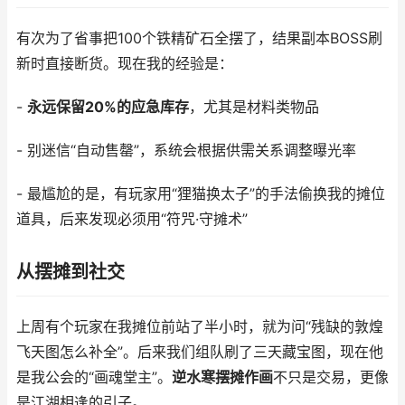
有次为了省事把100个铁精矿石全摆了，结果副本BOSS刷
新时直接断货。现在我的经验是：
-
永远保留20%的应急库存
，尤其是材料类物品
- 别迷信“自动售罄”，系统会根据供需关系调整曝光率
- 最尴尬的是，有玩家用“狸猫换太子”的手法偷换我的摊位
道具，后来发现必须用“符咒·守摊术”
从摆摊到社交
上周有个玩家在我摊位前站了半小时，就为问“残缺的敦煌
飞天图怎么补全”。后来我们组队刷了三天藏宝图，现在他
是我公会的“画魂堂主”。
逆水寒摆摊作画
不只是交易，更像
是江湖相逢的引子。