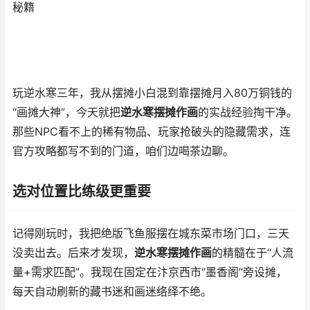
秘籍
玩逆水寒三年，我从摆摊小白混到靠摆摊月入80万铜钱的
“画摊大神”，今天就把
逆水寒摆摊作画
的实战经验掏干净。
那些NPC看不上的稀有物品、玩家抢破头的隐藏需求，连
官方攻略都写不到的门道，咱们边喝茶边聊。
选对位置比练级更重要
记得刚玩时，我把绝版飞鱼服摆在城东菜市场门口，三天
没卖出去。后来才发现，
逆水寒摆摊作画
的精髓在于“人流
量+需求匹配”。我现在固定在汴京西市“墨香阁”旁设摊，
每天自动刷新的藏书迷和画迷络绎不绝。