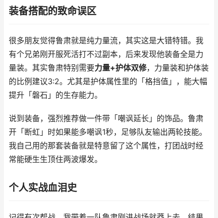
装备搭配的致命误区
很多朋友觉得鲁肃就是纯力量流，其实这是大错特错。我
有个兄弟刚开服死活打不过副本，后来发现他装备全是力
量装。其实鲁肃特别需要
力量+护体双修
，力量装和护体装
的比例建议3:2。尤其是护体属性里的「格挡值」，能大幅
提升「磐石」的生存能力。
说到装备，强烈推荐做一件带「嘲讽延长」的饰品。鲁肃
开「断虹」时如果能多嘲讽1秒，足够队友输出两轮技能。
我自己用的那套装备就是特意留了这个属性，打团战时经
常能硬生生顶住两波爆发。
个人实战血泪史
记得有次帮战，我带着一队鲁肃刚进战场就莽上去，结果