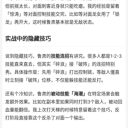
但前摇太长，对面刺客近身就只能吃瘪。我的经验是留着
「惊涛」等对面控制技能交完，比如等对面龙女用了「锁
龙」再开大，这时候鲁肃基本就是无敌状态。
实战中的隐藏技巧
说到隐藏技巧，鲁肃的
技能连招
有讲究。很多人都是1-2-3
技能直来直去，但其实「碎浪」接「破阵」的连招特别
秀。具体操作是：先用「碎浪」打出控制链，等敌人僵直
时立刻接「破阵」位移，不仅能躲技能还能反打。
还有个冷知识，鲁肃的
被动技能「海潮」
在特定场景会触
发额外效果。比如在副本里如果同时打到3个敌人，被动回
血量能翻倍。我上次打天梯的时候特意留着这个技巧，反
打阶段直接靠这个反杀了对面一个输出。