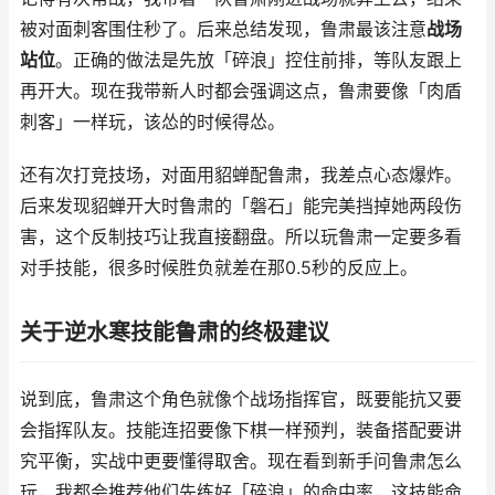
被对面刺客围住秒了。后来总结发现，鲁肃最该注意
战场
站位
。正确的做法是先放「碎浪」控住前排，等队友跟上
再开大。现在我带新人时都会强调这点，鲁肃要像「肉盾
刺客」一样玩，该怂的时候得怂。
还有次打竞技场，对面用貂蝉配鲁肃，我差点心态爆炸。
后来发现貂蝉开大时鲁肃的「磐石」能完美挡掉她两段伤
害，这个反制技巧让我直接翻盘。所以玩鲁肃一定要多看
对手技能，很多时候胜负就差在那0.5秒的反应上。
关于逆水寒技能鲁肃的终极建议
说到底，鲁肃这个角色就像个战场指挥官，既要能抗又要
会指挥队友。技能连招要像下棋一样预判，装备搭配要讲
究平衡，实战中更要懂得取舍。现在看到新手问鲁肃怎么
玩，我都会推荐他们先练好「碎浪」的命中率，这技能命