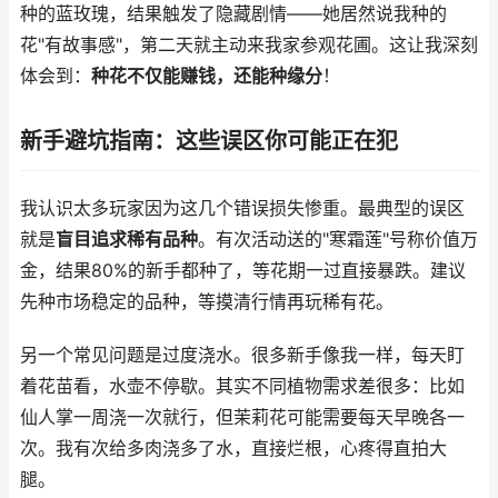
种的蓝玫瑰，结果触发了隐藏剧情——她居然说我种的
花"有故事感"，第二天就主动来我家参观花圃。这让我深刻
体会到：
种花不仅能赚钱，还能种缘分
！
新手避坑指南：这些误区你可能正在犯
我认识太多玩家因为这几个错误损失惨重。最典型的误区
就是
盲目追求稀有品种
。有次活动送的"寒霜莲"号称价值万
金，结果80%的新手都种了，等花期一过直接暴跌。建议
先种市场稳定的品种，等摸清行情再玩稀有花。
另一个常见问题是过度浇水。很多新手像我一样，每天盯
着花苗看，水壶不停歇。其实不同植物需求差很多：比如
仙人掌一周浇一次就行，但茉莉花可能需要每天早晚各一
次。我有次给多肉浇多了水，直接烂根，心疼得直拍大
腿。