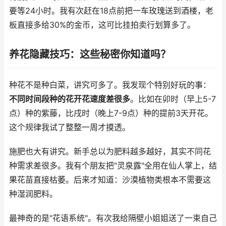
要等24小时。我有次赶在18点前把一车玫瑰送到酒楼，老
板直接多给30%的金币，这可比挂拍卖行划算多了。
养花隐藏技巧：这些秘密你知道吗？
种花不是种白菜，讲究可多了。我发现个特别好玩的事：
不同时间段种的花开花速度差很多
。比如在卯时（早上5-7
点）种的紫藤，比戌时（晚上7-9点）种的提前3天开花。
这个规律我试了整整一周才摸透。
施肥也大有讲究。新手总以为肥料越多越好，其实不同花
种需求差很多。我有个朋友把"灵泉露"全用在仙人掌上，结
果花苗直接枯萎。后来才知道：沙漠植物类根本不需要这
种湿润肥料。
最神奇的是"花语系统"。有次我给隔壁小姐姐送了一束自己