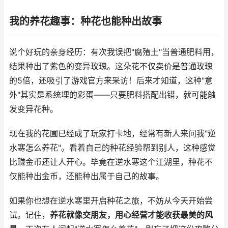
我的养花趣事：种花也能种出故事
说个好玩的亲身经历：有次我误把"腐殖土"当普通肥料用，
结果种出了紫色的变异玫瑰。这朵花不仅卖价是普通玫瑰
的5倍，还吸引了游戏官方来采访！后来才知道，这种"意
外"其实是系统埋的彩蛋——只要肥料搭配出错，就可能触
发变异花种。
现在我的花圃已经成了玩家打卡地，经常有新人来问我"逆
水寒怎么养花"。看着自己的种花经验帮到别人，这种感觉
比赚金币还让人开心。毕竟在逆水寒这个江湖里，种花不
仅能种出金币，还能种出属于自己的故事。
如果你也想在逆水寒里开启种花之旅，不妨从今天开始尝
试。记住，
养花就像交朋友，用心经营才能收获最美的风