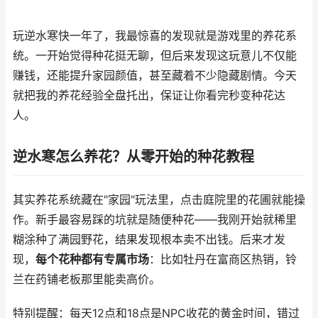
玩逆水寒快一年了，我最惊喜的发现就是游戏里的养花系
统。一开始觉得种花挺无聊，但后来发现这玩意儿不仅能
赚钱，还能提升家园颜值，甚至藏着不少隐藏剧情。今天
就把我的养花经验全盘托出，保证让你看完秒变种花达
人。
逆水寒怎么养花？从零开始的种花教程
其实养花系统藏在"家园"玩法里，点击庭院里的花圃就能操
作。新手最容易踩的坑就是随便种花——我刚开始就稀里
糊涂种了满园野花，结果发现根本卖不出钱。后来才发
现，
每个花种都有专属市场
：比如牡丹在富商区热销，铃
兰在药铺老板那里能卖高价。
特别提醒：每天12点和18点是NPC收花的黄金时间，错过