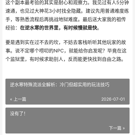
这个副本最考验的其实是耐心和观察力。我见过有人5分钟
速通，也见过大神花3小时找全隐藏。建议先用普通难度练
手，等熟悉流程后再挑战地狱难度。最后送大家我的祖传
经验：
在逆水寒的世界里，有时候慢就是快
。
要是遇到实在过不去的坎，不妨去客栈听听其他玩家的故
事。说不定哪个唠叨的NPC，就能给你启发呢？毕竟在这
个监狱里，有时候求助别人，反而能更快找到自由之路。
逆水寒特殊流派全解析：冷门但超实用的玩法技巧
« 上一篇
2026-07-01
没有了！
下一篇 »