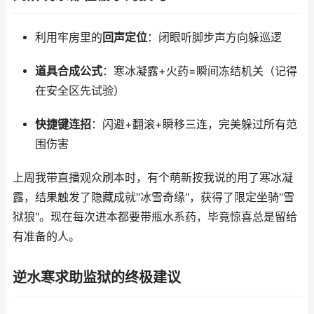
利用牢房里的
回声定位
：闭眼听脚步声方向躲巡逻
道具合成公式
：寒冰凝露+火药=瞬间冻结机关（记得
在安全区先试验）
快捷键连招
：闪避+翻滚+瞬移三连，完美躲过所有范
围伤害
上周我带直播观众刷本时，有个萌新按我说的用了寒冰凝
露，结果触发了隐藏成就"冰雪奇缘"，获得了限定坐骑"雪
狱狼"。现在每次进本都要带瓶水系药，毕竟惊喜总是留给
有准备的人。
逆水寒求助监狱的终极建议