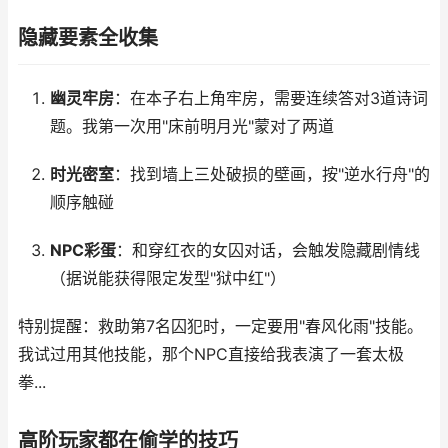
隐藏要素全收集
幽灵牢房
：在本子右上角牢房，需要连续答对3道诗词
题。我第一次用"床前明月光"蒙对了两道
时光密室
：找到墙上三处破损的壁画，按"逆水行舟"的
顺序触碰
NPC彩蛋
：和穿红衣的女囚对话，会触发隐藏剧情线
（据说能获得限定发型"狱中红"）
特别提醒：救助第7名囚犯时，一定要用"春风化雨"技能。
我试过用其他技能，那个NPC直接给我表演了一套太极
拳...
高阶玩家都在偷学的技巧