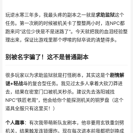
玩逆水寒三年多，我最头疼的副本之一就是
求助监狱
这个
任务。第一次刷的时候被机关卡了整整两小时，连NPC都
跑来问"这位少侠是不是迷路了"。今天就把我的血泪经验整
理出来，保证比游戏里那个啰嗦的狱卒说的清楚得多。
别被名字骗了！这不是普通副本
很多玩家以为求助监狱就是打怪刷本，其实这是个
剧情解
谜+轻战斗
的复合型任务。我见过太多人拿着大砍刀莽进
去，结果在密室门口被机关秒杀。建议先去洛阳城找
NPC"铁匠老周"，他会给你个能探测机关的铜罗盘（这个
道具全服只有这里买！）
个人趣事
：有次我带萌新队友刷本，他非要用玄铁重剑劈
机关，结果触发连锁爆炸。现在每次进本前我都把剑换成