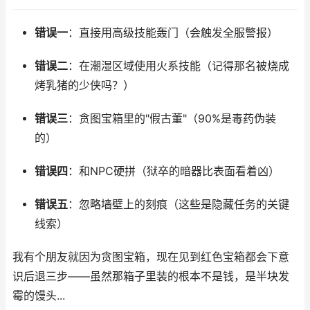
错误一
：直接用高级技能轰门（会触发全服警报）
错误二
：在潮湿区域使用火系技能（记得那名被烧成
烤乳猪的少侠吗？）
错误三
：贪图宝箱里的"假古董"（90%是毒药伪装
的）
错误四
：和NPC硬拼（狱卒的暗器比表面看着凶）
错误五
：忽略墙壁上的刻痕（这些是隐藏任务的关键
线索）
我有个朋友就因为贪图宝箱，现在见到红色宝箱都会下意
识后退三步——虽然那箱子里装的根本不是钱，是半块发
霉的馒头...