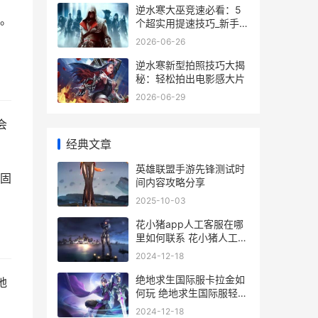
逆水寒大巫竞速必看：5
。
个超实用提速技巧_新手也
能轻松拿第一
2026-06-26
逆水寒新型拍照技巧大揭
秘：轻松拍出电影感大片
2026-06-29
会
经典文章
英雄联盟手游先锋测试时
固
间内容攻略分享
2025-10-03
花小猪app人工客服在哪
里如何联系 花小猪人工平
台
2024-12-18
绝地求生国际服卡拉金如
地
何玩 绝地求生国际服轻量
版体验服下载
2024-12-18