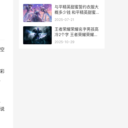
与平精英甜蜜誓约衣服大
，
概多少钱 和平精英甜蜜誓
言多久结束
2025-07-21
王者荣耀荣耀名字男孩高
冷2个字 王者荣耀荣耀名
称怎么获得
2025-10-29
清空
彩
人
。
说