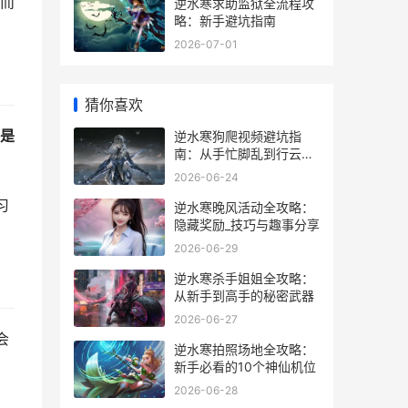
而
逆水寒求助监狱全流程攻
略：新手避坑指南
2026-07-01
猜你喜欢
是
逆水寒狗爬视频避坑指
南：从手忙脚乱到行云流
水的实战经验
2026-06-24
习
逆水寒晚风活动全攻略：
隐藏奖励_技巧与趣事分享
2026-06-29
逆水寒杀手姐姐全攻略：
从新手到高手的秘密武器
2026-06-27
会
逆水寒拍照场地全攻略：
新手必看的10个神仙机位
2026-06-28