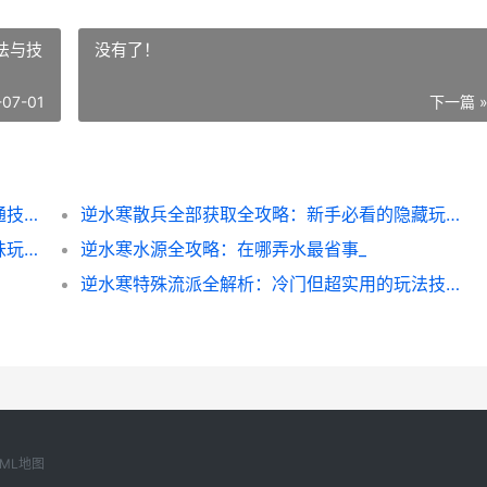
法与技
没有了！
-07-01
下一篇 
逆水寒无情化境全攻略：解锁隐藏副本与速通技巧
逆水寒散兵全部获取全攻略：新手必看的隐藏玩法与技巧
逆水寒孔雀跳舞全攻略：解锁隐藏副本的趣味玩法
逆水寒水源全攻略：在哪弄水最省事_
逆水寒特殊流派全解析：冷门但超实用的玩法技巧
XML地图