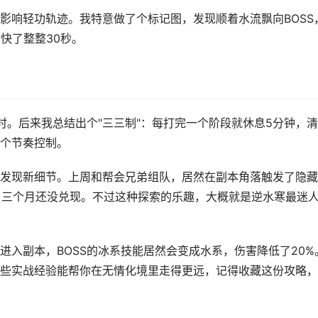
影响轻功轨迹。我特意做了个标记图，发现顺着水流飘向BOSS
快了整整30秒。
时。后来我总结出个"三三制"：每打完一个阶段就休息5分钟，
个节奏控制。
发现新细节。上周和帮会兄弟组队，居然在副本角落触发了隐藏
了三个月还没兑现。不过这种探索的乐趣，大概就是逆水寒最迷
进入副本，BOSS的冰系技能居然会变成水系，伤害降低了20%
些实战经验能帮你在无情化境里走得更远，记得收藏这份攻略，