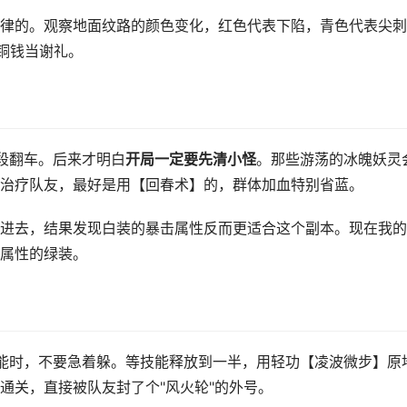
律的。观察地面纹路的颜色变化，红色代表下陷，青色代表尖刺
铜钱当谢礼。
阶段翻车。后来才明白
开局一定要先清小怪
。那些游荡的冰魄妖灵
治疗队友，最好是用【回春术】的，群体加血特别省蓝。
进去，结果发现白装的暴击属性反而更适合这个副本。现在我的
属性的绿装。
技能时，不要急着躲。等技能释放到一半，用轻功【凌波微步】原
通关，直接被队友封了个"风火轮"的外号。