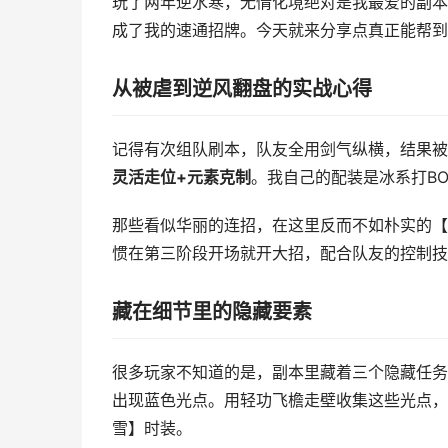
玩了两年逆水寒，无情化境绝对是我最爱的副本
成了我的速通招牌。今天就来分享点真正能帮到
从被虐到逆风翻盘的实战心得
记得有次组队刷本，队友全用剑气纵横，结果被
灵活走位+元素克制
。我自己的配装是冰系打B
那些看似华丽的连招，在这里反而不如朴实的【
惯在第三阶段开场就开大招，配合队友的控制技
藏在细节里的隐藏要素
很多玩家不知道的是，副本里藏着三个隐藏任务
出现蓝色光点。用轻功飞檐走壁收集这些光点，
雪】时装。