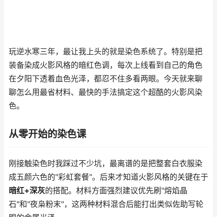
玩逆水寒三年，最让我上头的就是染色系统了。特别是把
装备染成火影风格的暗红色调，每次上线看到自己的角色
在夕阳下透着血色光泽，都忍不住多看两眼。今天就来聊
聊怎么用最省材料、最快的手法搞定这个超酷的火影风染
色。
从零开始的染色课
刚接触染色时我踩过不少坑，最离谱的是把整套白衣服染
成五颜六色的"彩虹套餐"。后来才知道火影风格的关键在于
暗红+深灰
的搭配。材料方面强烈建议优先刷"熔焰晶
石"和"夜枭粉末"，这两种材料混合后能打出类似佐助写轮