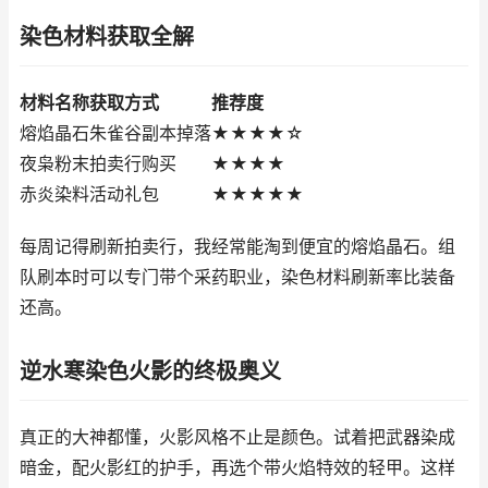
染色材料获取全解
材料名称
获取方式
推荐度
熔焰晶石
朱雀谷副本掉落
★★★★☆
夜枭粉末
拍卖行购买
★★★★
赤炎染料
活动礼包
★★★★★
每周记得刷新拍卖行，我经常能淘到便宜的熔焰晶石。组
队刷本时可以专门带个采药职业，染色材料刷新率比装备
还高。
逆水寒染色火影的终极奥义
真正的大神都懂，火影风格不止是颜色。试着把武器染成
暗金，配火影红的护手，再选个带火焰特效的轻甲。这样