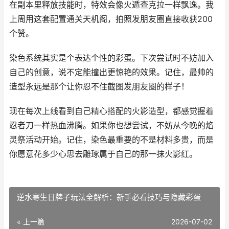
在副本里释放技能时，特效会像火遁查克拉一样飘逸。我
上周用这套配置通关天机阁，拍照发朋友圈直接收获200
个赞。
染色系统其实是个表达个性的彩蛋。下次尝试时不妨加入
自己的创意，说不定能撞出更惊艳的效果。记住，最帅的
造型永远是那个让你忍不住截图发朋友圈的样子！
现在每次上线看到自己精心搭配的火影造型，都感觉握着
忍者刀一样热血沸腾。如果你也想尝试，不妨从今晚的焰
灵祭活动开始。记住，染色最重要的不是材料多贵，而是
你愿意花多少心思去雕琢属于自己的那一抹火影红。
逆水寒生日牌子玩法全解析：新手必看技巧与隐藏彩蛋
« 上一篇
2026-07-02