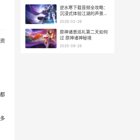
逆水寒下载音频全攻略：
沉浸式体验江湖的声景秘
密
2026-02-28
原神诸景巡礼第二天如何
过 原神诸神秘境
资
2025-08-28
都
多