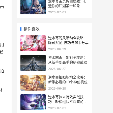
逆水寒主页剪辑秘籍：打
造你的江湖第一印象
中
2026-07-02
猜你喜欢
逆水寒晚风活动全攻略：
隐藏奖励_技巧与趣事分享
用
2026-06-29
轻
逆水寒杀手姐姐全攻略：
从新手到高手的秘密武器
2026-06-27
拍
逆水寒拍照场地全攻略：
新手必看的10个神仙机位
2026-06-28
林
逆水寒拉人特效实战技
巧：轻松组队不踩雷的秘
籍
2026-07-02