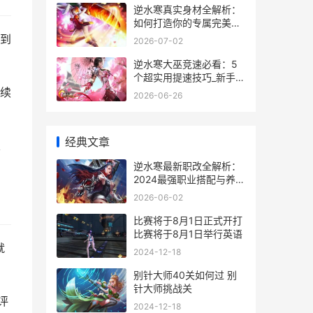
逆水寒真实身材全解析：
如何打造你的专属完美角
色
到
2026-07-02
逆水寒大巫竞速必看：5
个超实用提速技巧_新手也
能轻松拿第一
续
2026-06-26
经典文章
崖
逆水寒最新职改全解析：
2024最强职业搭配与养成
技巧
2026-06-02
比赛将于8月1日正式开打
比赛将于8月1日举行英语
就
2024-12-18
别针大师40关如何过 别
针大师挑战关
评
2024-12-18