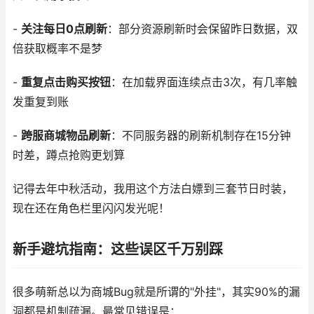
-
关注每日0点刷新
：部分资源刷新时会保留昨日数据，双
倍获取概率不是梦
-
重复点击购买按钮
：在加载界面连续点击3次，有几率触
发重复到账
-
跨服商城物品刷新
：不同服务器的刷新机制存在15分钟
时差，蹲点抢购更划算
记得去年中秋活动，我用这个方法白嫖到三套节日时装，
现在还在角色栏里闪闪发光呢！
新手避坑指南：这些误区千万别踩
很多萌新总以为商城Bug就是所谓的"外挂"，其实90%的漏
洞都是机制疏漏。最常见错误是：