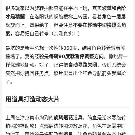
很多玩家以为旋转拍照只能在平地上玩，其实
坡道和台阶
才是精髓
！在洛阳城的螺旋楼梯上转圈，看着角色一层层
盘旋而上，效果绝了！但要注意
不要在移动中切换镜头角
度
，容易把自己转晕（亲测真实！）
最坑的是新手总想一次性转360度，结果角色转着转着就
撞墙了。我的经验是
每转90度就暂停调整方向
，像跳舞一
样优雅地挪动。对了，记得把
自动寻路关闭
，否则系统会
突然把你拽回任务点，照片里冒出个红色导航箭头就尴尬
了。
用道具打造动态大片
上周在汴京集市淘到的
旋转烟花
道具，简直是逆水寒旋转
拍照的神助攻！点燃后边转圈边放烟花，角色在烟雾中时
隐时现。更绝的是搭配
飞剑道具
，让角色骑着剑在空中转