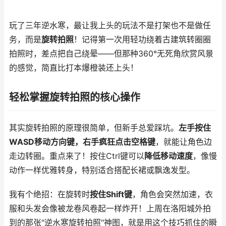
玩了三年逆水寒，最让我上头的玩法不是打架也不是做任
务，而是
旋转拍照
！记得第一次用轻功绕着古建筑转圈圈
拍照时，差点把自己绕晕——但那种360°无死角欣赏风景
的感觉，简直比打本爆橙装还上头！
轻松掌握旋转拍照的核心操作
其实旋转拍照的原理很简单，但新手总爱踩坑。
左手按住
WASD移动方向键，右手疯狂点击空格键
，就能让角色边
走边转圈。重点来了！按住Ctrl键可以
降低移动速度
，像慢
动作一样优雅转身，特别适合搭配长裙或飘逸发型。
我有个绝招：在旋转时
按住Shift键
，角色会突然加速，衣
服和头发会像被龙卷风卷起一样炸开！上周在洛阳城外拍
到的那张"逆水寒旋转拍照"神图，就是用这个技巧抓住的瞬