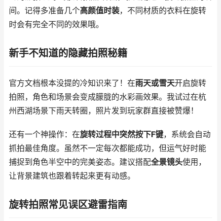
间。记得多准备几个
高颜值时装
，不同材质的衣料在旋转
时会有完全不同的效果哦。
新手不知道的隐藏拍照秘籍
官方文档根本没提的冷知识来了！在
雨天或雪天
开启旋转
拍照，角色和场景会变成朦胧的水彩画效果。我试过在杭
州西湖场景下雨天转圈，照片发到玩家群直接被赞爆！
还有一个神操作：在
旋转过程中突然按下F键
，系统会自动
抓拍最佳角度。虽然不一定每次都能成功，但运气好时能
捕捉到角色半空中的完美姿态。建议搭配
全景镜头
使用，
让背景建筑也跟着转起来更有动感。
旋转拍照常见误区避雷指南