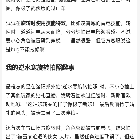
圈，像极了武侠版的过山车！
试试在
旋转时使用技能特效
，比如凌霄城的雷电技能，转
圈时一道道闪电从天而降，分分钟拍出电影海报感。不过
要小心角色被雷劈到穿模——虽然很酷，但官方客服说这
是bug不能报修啊！
我的逆水寒旋转拍照趣事
最难忘的是在洛阳郊外拍"逆水寒旋转拍照"时，不小心撞上
了其他玩家的婚礼直播。我转着圈飘过红毯时，新郎官激
动地喊："这姑娘转圈的样子像极了新娘！"最后反而抢了婚
礼的风头，被请去当了三次伴娘~
还有次在雪山场景旋转时，角色突然被雪崩卷飞，结果拍
出了"被雪崩追逐的侠女"大片。虽然任务进度耽误了，但这