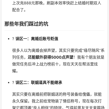
上次充888元那晚，刷副本效率快赶上结婚时期双人
配合了。
那些年我们踩过的坑
?
误区一：离婚后账号贬值
很多人以为离婚会掉声望，其实只要完成“缘尽随风”系
列任务，
还能额外获得5000点声望
！我有个朋友就是
做完任务后冲上战力榜前十，现在天天在帮派里炫
耀。
?
误区二：联姻道具不能继承
其实只要在离婚前把联姻送的称号装备给傀儡，就能
永久保留。我之前给宠物装了情侣称号，现在每次打
架它都顶着“良人相伴”的特效，气得前男友天天来踢场