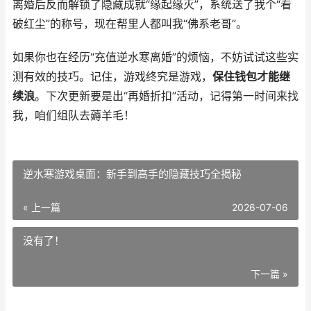
离婚后反而解锁了隐藏成就“缘起缘灭”，系统送了我个“看
破红尘”的称号，现在帮里人都叫我“佛系老哥”。
如果你也在经历“充值逆水寒离婚”的烦恼，不妨试试这些实
测有效的技巧。记住，游戏终究是游戏，
保住钱包才能继
续浪
。下次更新要是出“再婚折扣”活动，记得第一时间来找
我，咱们组队去薅羊毛！
逆水寒游戏桌面：新手到高手的隐藏技巧全揭秘
« 上一篇
2026-07-06
没有了！
下一篇 »