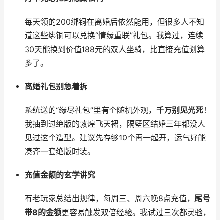
每天领的200绑铜在离婚后依然能用，但很多人不知
道这些绑铜可以兑换“情缘重联”礼包。我算过，连续
30天能换到价值188元的双人坐骑，比直接充值划算
多了。
离婚礼包别急着拆
系统送的“缘尽礼包”里有个随机外观，
千万别见光死
！
我抽到过绝版的敦煌飞天裙，隔壁区结婚三年都没人
见过这个造型。建议先存够10个再一起开，运气好能
凑齐一套绝版时装。
充值金额的玄学讲究
有老玩家总结出规律，每周三、周六晚8点充值，
尾号
带8的金额
更容易触发双倍经验。我试过三次都灵验，