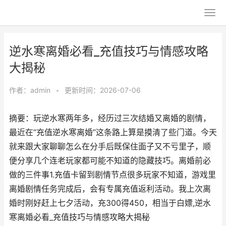
逆水寒离婚必看_充值技巧与情感攻略
大揭秘
作者：
admin
•
更新时间：2026-07-06
摘要：玩逆水寒两年多，经历过三次结婚又离婚的剧情，
最近在“充值逆水寒离婚”这条路上算是摸清了些门道。今天
就来跟大家聊聊怎么在分手后既保住面子又不亏里子，顺
便分享几个连老玩家都可能不知道的隐藏技巧。离婚前必
做的三件事1.充值卡留到剧情节点很多玩家不知道，游戏里
离婚剧情任务完成后，会有专属充值返利活动。我上次离
婚时刚好赶上七夕活动，充300得450，相当于白嫖,逆水
寒离婚必看_充值技巧与情感攻略大揭秘