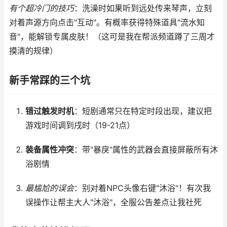
有个超冷门的技巧
：洗澡时如果听到远处传来琴声，立刻
对着声源方向点击"互动"。有概率获得特殊道具"流水知
音"，能解锁专属皮肤！（这可是我在帮派频道蹲了三周才
摸清的规律）
新手常踩的三个坑
错过触发时机
：短剧通常只在特定时段出现，建议把
游戏时间调到戌时（19-21点）
装备属性冲突
：带"暴戾"属性的武器会直接屏蔽所有沐
浴剧情
最尴尬的误会
：别对着NPC头像右键"沐浴"！有次我
误操作让帮主大人"沐浴"，全服公告差点让我社死