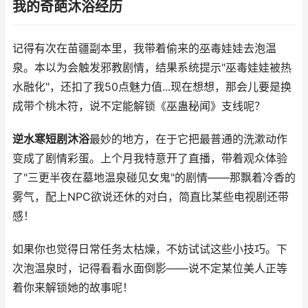
我的奇葩沐浴经历
记得有次在苗疆副本里，我带着偷来的巫毒娃娃去泡温
泉。本以为会触发邪教剧情，结果系统提示"巫毒娃娃被热
水融化"，还扣了我50点魅力值...现在想想，那会儿要是换
成带个桃木符，说不定能解锁《巫蛊秘闻》支线呢？
逆水寒短剧沐浴
最妙的地方，在于它把最普通的洗漱动作
变成了剧情彩蛋。上个月我特意开了直播，带着观众体验
了"三更半夜在墓地温泉碰见女鬼"的剧情——那飘着冷香的
雾气，配上NPC欲说还休的对白，简直比某些电视剧还带
感！
如果你也觉得日常任务太枯燥，不妨试试这些小技巧。下
次泡温泉时，记得看看水面倒影——说不定某位美人正等
着你来解锁她的故事呢！