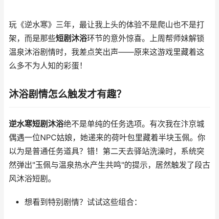
玩《逆水寒》三年，最让我上头的体验不是爬山也不是打
架，而是那些
短剧沐浴
环节的意外惊喜。上周帮师妹解锁
温泉沐浴剧情时，我差点笑出声——原来这游戏里藏着这
么多不为人知的彩蛋！
沐浴剧情怎么触发才有趣？
逆水寒短剧沐浴
绝不是单纯的任务选项。有次我在汴京城
偶遇一位NPC姑娘，她递来的荷叶包里藏着半块玉佩。你
以为是普通任务道具？错！第二天去驿站洗澡时，系统突
然弹出"玉佩与温泉热水产生共鸣"的提示，居然触发了段古
风沐浴短剧。
想看到特别剧情？试试这些组合：