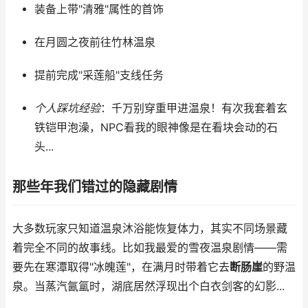
装备上带"清雅"属性的首饰
在月圆之夜前往竹林温泉
提前完成"采莲船"支线任务
个人踩坑经验
：千万别穿重甲进温泉！有次我套着玄
铁铠甲泡澡，NPC看我的眼神像是在看块会动的石
头...
那些年我们错过的隐藏剧情
大多数玩家只知道温泉沐浴能恢复体力，其实不同场景藏
着完全不同的故事线。比如我最爱的雪夜温泉剧情——需
要先在寒潭取得"冰魄莲"，在满月时带着它去
断肠崖
的野温
泉。当蒸汽氤氲时，湖底居然浮现出个白衣剑客的幻影...