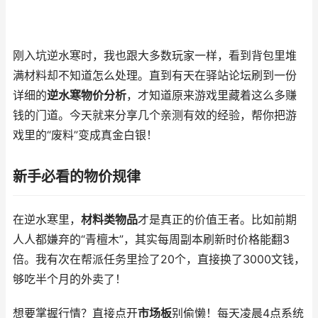
刚入坑逆水寒时，我也跟大多数玩家一样，看到背包里堆
满材料却不知道怎么处理。直到有天在驿站论坛刷到一份
详细的
逆水寒物价分析
，才知道原来游戏里藏着这么多赚
钱的门道。今天就来分享几个亲测有效的经验，帮你把游
戏里的“废料”变成真金白银！
新手必看的物价规律
在逆水寒里，
材料类物品
才是真正的价值王者。比如前期
人人都嫌弃的“青檀木”，其实每周副本刷新时价格能翻3
倍。我有次在帮派任务里捡了20个，直接换了3000文钱，
够吃半个月的外卖了！
想要掌握行情？直接点开
市场板
别偷懒！每天凌晨4点系统