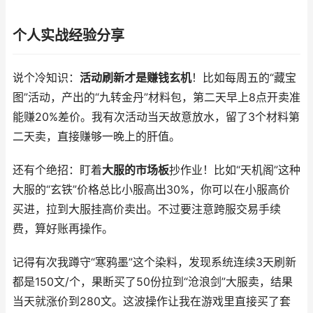
个人实战经验分享
说个冷知识：
活动刷新才是赚钱玄机
！比如每周五的“藏宝
图”活动，产出的“九转金丹”材料包，第二天早上8点开卖准
能赚20%差价。我有次活动当天故意放水，留了3个材料第
二天卖，直接赚够一晚上的肝值。
还有个绝招：盯着
大服的市场板
抄作业！比如“天机阁”这种
大服的“玄铁”价格总比小服高出30%，你可以在小服高价
买进，拉到大服挂高价卖出。不过要注意跨服交易手续
费，算好账再操作。
记得有次我蹲守“寒鸦墨”这个染料，发现系统连续3天刷新
都是150文/个，果断买了50份拉到“沧浪剑”大服卖，结果
当天就涨价到280文。这波操作让我在游戏里直接买了套