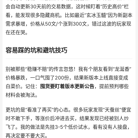
会自动更新30天前的交易数据，这时候盯着“历史高价”栏
看，能发现很多隐藏商机。比如最近“玄冰玉髓”因为新副本
需求暴增，价格从50文/个涨到300文，错过这波的玩家现
在还在哭。
容易踩的坑和避坑技巧
别被那些“稳赚不赔”的传言忽悠！我有个朋友看到“龙涎香”
价格暴跌，一口气囤了200份，结果新版本上线直接变成
白菜价。记住：
囤货要盯着版本更新公告
，提前预判哪些
材料会被淘汰。
更坑的是“看准了再买”的心态。很多玩家发现“天蚕丝”便宜
时不敢下手，等涨价后冲进去买，结果发现已经被别人炒
飞了。我的做法是先挂3-5个低价试水，看有没有人接盘，
再决定要不要大买。