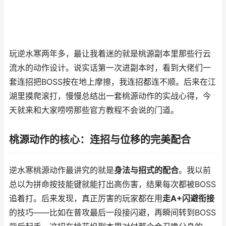
玩逆水寒两年多，最让我着迷的就是桃源副本里那些行云
流水的动作设计。说实话第一次进副本时，看到大佬们一
套连招把BOSS按在地上摩擦，我连招都连不顺。后来在江
湖里摸爬滚打，慢慢总结出一套桃源动作的实战心得，今
天就来和大家唠唠那些官方教程不会说的门道。
桃源动作的核心：连招与位移的完美配合
逆水寒桃源动作最讲究的就是
身法与招式的配合
。我以前
总以为拼命按技能键就能打出高伤害，结果每次都被BOSS
追着打。后来发现，真正厉害的玩家都在用
走A+闪避衔接
的技巧——比如在普攻最后一段接闪避，再瞬间转到BOSS