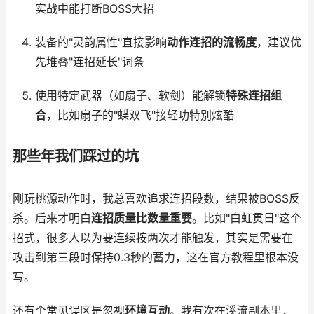
实战中能打断BOSS大招
装备的"灵韵属性"直接影响
动作连招的流畅度
，建议优
先堆叠"连招延长"词条
使用特定武器（如扇子、软剑）能解锁
特殊连招组
合
，比如扇子的"蝶双飞"接轻功特别炫酷
那些年我们踩过的坑
刚玩桃源动作时，我总喜欢追求连招段数，结果被BOSS反
杀。后来才明白
连招质量比数量重要
。比如"白虹贯日"这个
招式，很多人以为要连续按两次才能触发，其实是需要在
攻击到第三段时保持0.3秒的蓄力，这在官方教程里根本没
写。
还有个常见误区是忽视
环境互动
。我有次在溪流副本里，