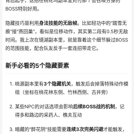
背后起手，这招在桃花坞副本里对付那个会召唤分身的
BOSS特别好用。
隐藏技巧是利用
身法技能的无敌帧
。比如轻功中的"踏雪无
痕"接"燕回巢"，看似是位移动作，其实第二段有0.5秒无敌
时间。我上次在镜湖副本里，就是靠着这个细节躲过BOSS
的范围技能，配合队友反手一套连招带走它。
新手必看的5个隐藏要素
桃源副本里有
3个隐藏机关
，触发后会掉落特殊动作模
组（坐标在桃花林东侧、竹林西侧、古井旁）
某些NPC的对话选项会影响
后续BOSS战的机制
，记
得多和路边的采药人、樵夫互动
暗藏的"醉花阴"技能需要
连续3次完美闪避
才能触发，