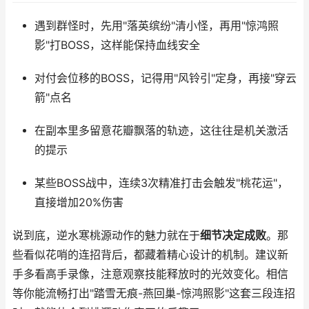
遇到群怪时，先用"落英缤纷"清小怪，再用"惊鸿照
影"打BOSS，这样能保持血线安全
对付会位移的BOSS，记得用"风铃引"定身，再接"穿云
箭"点名
在副本里多留意花瓣飘落的轨迹，这往往是机关激活
的提示
某些BOSS战中，连续3次精准打击会触发"桃花运"，
直接增加20%伤害
说到底，逆水寒桃源动作的魅力就在于
细节决定成败
。那
些看似花哨的连招背后，都藏着精心设计的机制。建议新
手多看高手录像，注意观察技能释放时的光效变化。相信
等你能流畅打出"踏雪无痕-燕回巢-惊鸿照影"这套三段连招