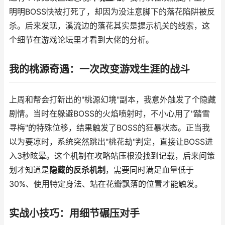
明明BOSS快被打死了，却因为没注意脚下的落花陷阱被反
杀。后来发现，溪流边的落花其实是提示机关的线索，这
个细节在游戏论坛里才看到大佬的分析。
我的桃源奇遇：一次改变游戏生涯的战斗
上周和帮会打新出的"桃源幻境"副本，我意外触发了个隐藏
剧情。当时在躲避BOSS的火焰喷射时，不小心用了"踏雪
寻梅"的特殊位移，结果触发了BOSS的狂暴状态。正当我
以为要凉时，系统突然跳出"桃花劫"判定，直接让BOSS进
入3秒眩晕。这个机制在攻略站压根没找到记载，后来问策
划才知道是
隐藏的反杀机制
，需要同时满足血量低于
30%、使用特定身法、站在花瓣飘落的位置才能触发。
实战小技巧：用细节碾压对手