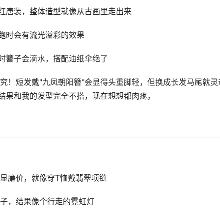
大红唐装，整体造型就像从古画里走出来
奔跑时会有流光溢彩的效果
天时簪子会滴水，搭配油纸伞绝了
究！短发戴"九凤朝阳簪"会显得头重脚轻，但换成长发马尾就灵
，结果和我的发型完全不搭，现在想想都肉疼。
显廉价，就像穿T恤戴翡翠项链
子，结果像个行走的霓虹灯