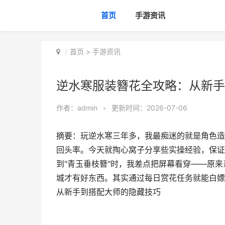
首页
手游资讯
首页
>
手游资讯
逆水寒服装簪花全攻略：从新手
作者：
admin
•
更新时间：2026-07-06
摘要：玩逆水寒三年多，我最痴迷的就是角色造
回头率。今天就掏心窝子分享些实操经验，保证
到"青玉垂枝簪"时，我差点把屏幕看穿——原
城才有好东西。其实通过每日赏花任务就能白嫖到
从新手到搭配大师的隐藏技巧