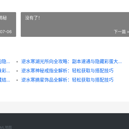
揭秘
没有了！
-07-06
下一篇 
逆水寒服装簪花全攻略：从新手到搭配大师的隐藏技巧
逆水寒湖光所向全攻略：副本速通与隐藏彩蛋大揭秘
逆水寒短剧沐浴全攻略：解锁隐藏剧情与趣味彩蛋
逆水寒神秘戒指全解析：轻松获取与搭配技巧
逆水寒断念善恶全攻略：善恶选择影响与隐藏结局大揭秘
逆水寒摘星饰品全解析：轻松获取与搭配技巧
XML地图