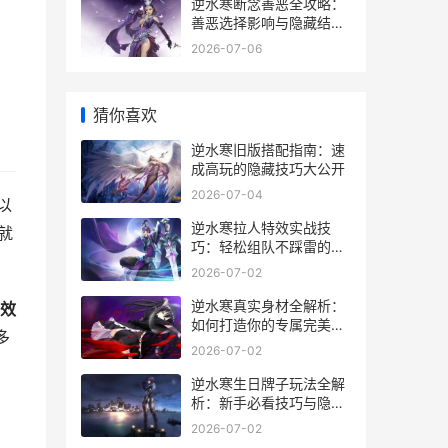
逆水寒断念善恶全攻略：
善恶选择影响与隐藏结局
大揭秘
2026-07-06
猜你喜欢
逆水寒旧版搭配指南：速
成高玩的隐藏技巧大公开
2026-07-04
以
逆水寒拉人特效实战技
就
巧：轻松组队不踩雷的秘
籍
2026-07-02
逆水寒真实身材全解析：
效
如何打造你的专属完美角
多
色
2026-07-02
逆水寒生日牌子玩法全解
析：新手必看技巧与隐藏
彩蛋
2026-07-02