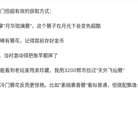
门但超有效的获取方式：
能拿"月华琉璃簪"，这个簪子在月光下会变色超酷
稀有簪花，记得提前存好金币
"，当时激动得把鱼竿都摔了
能看到老玩家甩卖珍藏，我用3200帮币捡过"天外飞仙簪"
冷门簪花反而更惊艳。比如"素绢裹香簪"看似普通，但搭配飘逸