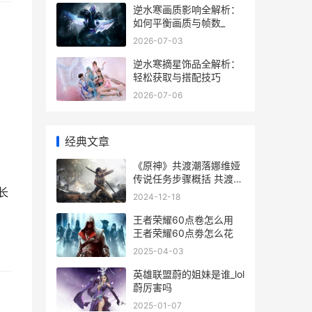
逆水寒画质影响全解析：
如何平衡画质与帧数_
2026-07-03
逆水寒摘星饰品全解析：
轻松获取与搭配技巧
2026-07-06
经典文章
《原神》共渡潮落娜维娅
传说任务步骤概括 共渡啥
长
意思
2024-12-18
王者荣耀60点卷怎么用
王者荣耀60点劵怎么花
2025-04-03
英雄联盟蔚的姐妹是谁_lol
蔚厉害吗
2025-01-07