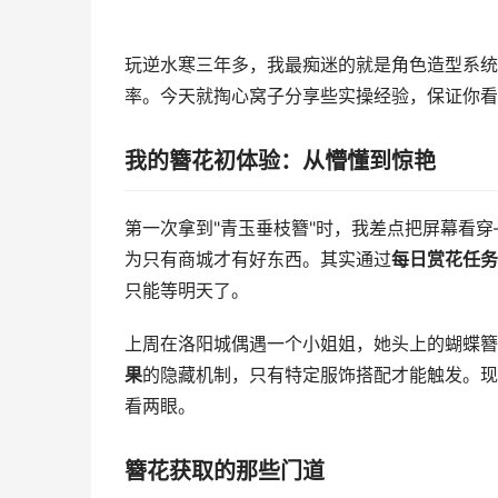
玩逆水寒三年多，我最痴迷的就是角色造型系统
率。今天就掏心窝子分享些实操经验，保证你看
我的簪花初体验：从懵懂到惊艳
第一次拿到"青玉垂枝簪"时，我差点把屏幕看
为只有商城才有好东西。其实通过
每日赏花任务
只能等明天了。
上周在洛阳城偶遇一个小姐姐，她头上的蝴蝶簪
果
的隐藏机制，只有特定服饰搭配才能触发。现在
看两眼。
簪花获取的那些门道