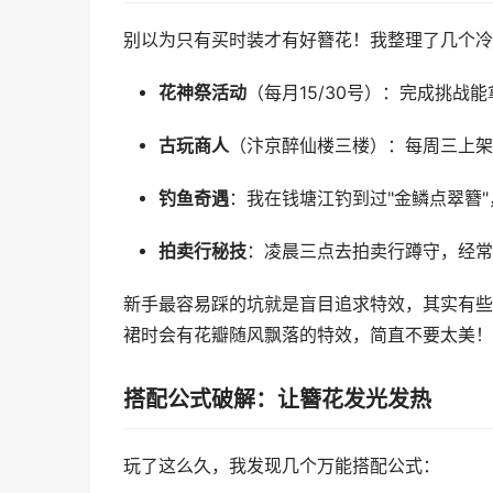
别以为只有买时装才有好簪花！我整理了几个冷
花神祭活动
（每月15/30号）：完成挑战
古玩商人
（汴京醉仙楼三楼）：每周三上架
钓鱼奇遇
：我在钱塘江钓到过"金鳞点翠簪
拍卖行秘技
：凌晨三点去拍卖行蹲守，经常
新手最容易踩的坑就是盲目追求特效，其实有些
裙时会有花瓣随风飘落的特效，简直不要太美！
搭配公式破解：让簪花发光发热
玩了这么久，我发现几个万能搭配公式：