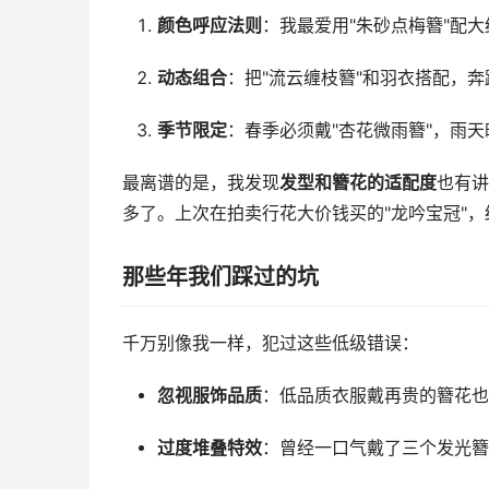
颜色呼应法则
：我最爱用"朱砂点梅簪"配
动态组合
：把"流云缠枝簪"和羽衣搭配，
季节限定
：春季必须戴"杏花微雨簪"，雨
最离谱的是，我发现
发型和簪花的适配度
也有讲
多了。上次在拍卖行花大价钱买的"龙吟宝冠"
那些年我们踩过的坑
千万别像我一样，犯过这些低级错误：
忽视服饰品质
：低品质衣服戴再贵的簪花也
过度堆叠特效
：曾经一口气戴了三个发光簪