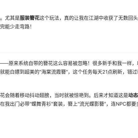
。尤其是
服装簪花
这个玩法，真的让我在江湖中收获了无数回头
完能少走弯路！
穿——原来系统自带的簪花这么容易被忽略！很多新手和我一样，
就能白嫖到超美的"海棠流霞簪"，这个任务每天21点刷新，错过
花会随着移动抖动翅膀，当时就被惊艳到。后来才知道这是
动态
我出门必带"蝶舞青衫"套装，簪上"流光蝶影簪"，连NPC都要