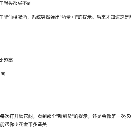
现在想买都买不到
在醉仙楼喝酒，系统突然弹出"酒量+1"的提示。后来才知道这是
比超高
都有
每次打开簪花阁，看到那个"新到货"的提示，还是会像第一次挖
能帮你少花金币多造美！