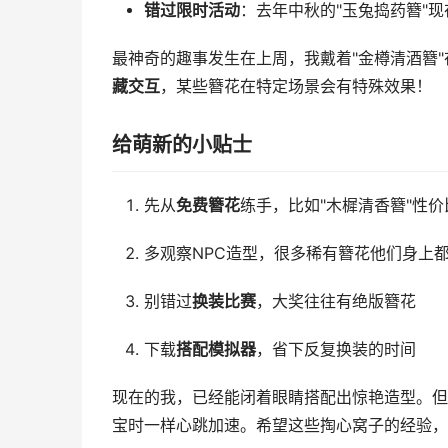
错过限时活动
：去年中秋的"玉兔捣药簪"
最神奇的趣事发生在上周，我戴着"金樽清酒簪"
藏交互
，某些簪花在特定场景会有特殊效果！
给萌新的小贴士
先从
免费簪花
练手，比如"木樨清香簪"性价
多观察NPC造型，很多稀有簪花他们身上
别错过
换装比赛
，大奖往往有绝版簪花
下载
搭配模拟器
，省下反复换装的时间
现在的我，已经能闭着眼睛搭配出惊艳造型。但
宝时一样心跳加速。希望这些掏心窝子的经验，