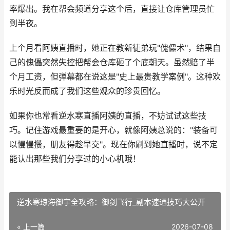
率爆出。我在帮会频道分享这个后，直接让仓库管理员忙
到半夜。
上个月看阿姨直播时，她正在教新徒弟玩"傀儡术"，结果自
己的傀儡突然失控把帮会仓库砸了个底朝天。虽然赔了半
个月工资，但弹幕都在说这是"史上最贵教学案例"。这种欢
乐时光反而成了我们这些观众的珍贵回忆。
如果你也常看逆水寒直播阿姨的直播，不妨试试这些技
巧。记住游戏最重要的是开心，就像阿姨总说的："装备可
以慢慢攒，朋友得趁早交"。现在你刷到她直播时，说不定
能认出那些我们分享过的小心机哦！
逆水寒琼海御宇全攻略：御剑飞行_副本速通技巧大公开
« 上一篇
2026-07-08