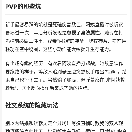
PVP的那些坑
新手最容易踩的坑就是死磕伤害数值。阿姨直播时被玩家
暴揍过一次，事后分析发现是
忽视了身法属性
。她现在打
PVP前必做三件事：穿带"闪避"的装备、吃提神茶、提前用
轻功在空中绕圈，这些小动作能大幅提升生存能力。
有个超有趣的经历：有次看阿姨直播打帮战，她故意装作
要跑路的样子，等敌人追到悬崖边突然反手甩出"惊鸿"，结
果自己也掉下去了。虽然输了那局，但弹幕都在刷"阿姨救
救我"，这个反向操作后来成了她的招牌。
社交系统的隐藏玩法
别以为结婚系统就是走个过场！阿姨直播时教我的
双人轻
功连招
简直帅炸天。她和帮主在飞檐走壁时，用"并肩"指令