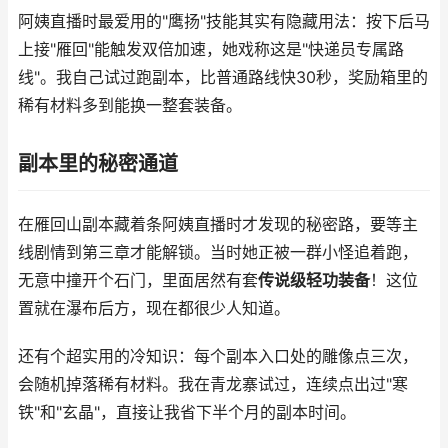
阿姨直播时最爱用的"鹰扬"技能其实有隐藏用法：按下后马
上接"雁回"能触发双倍加速，她戏称这是"快递员专属路
线"。我自己试过跑副本，比普通路线快30秒，奖励箱里的
稀有材料多到能换一整套装备。
副本里的秘密通道
在雁回山副本藏着条阿姨直播时才发现的秘密路，要等主
线剧情到第三章才能解锁。当时她正被一群小怪追着跑，
无意中撞开个石门，里面居然有套
传说级轻功装备
！这位
置就在瀑布后方，现在都很少人知道。
还有个超实用的冷知识：每个副本入口处的雕像点三次，
会随机掉落稀有材料。我在青龙寨试过，连续点出过"寒
铁"和"玄晶"，直接让我省下半个月的副本时间。