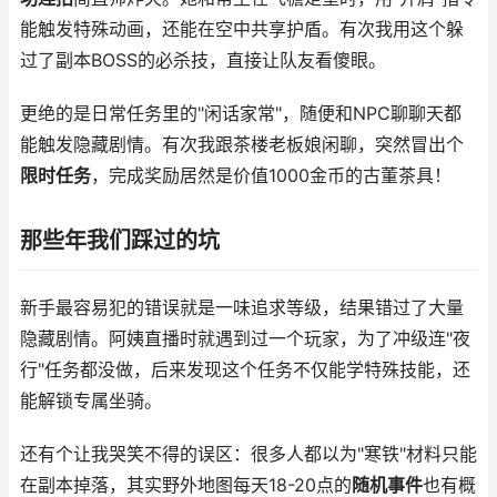
能触发特殊动画，还能在空中共享护盾。有次我用这个躲
过了副本BOSS的必杀技，直接让队友看傻眼。
更绝的是日常任务里的"闲话家常"，随便和NPC聊聊天都
能触发隐藏剧情。有次我跟茶楼老板娘闲聊，突然冒出个
限时任务
，完成奖励居然是价值1000金币的古董茶具！
那些年我们踩过的坑
新手最容易犯的错误就是一味追求等级，结果错过了大量
隐藏剧情。阿姨直播时就遇到过一个玩家，为了冲级连"夜
行"任务都没做，后来发现这个任务不仅能学特殊技能，还
能解锁专属坐骑。
还有个让我哭笑不得的误区：很多人都以为"寒铁"材料只能
在副本掉落，其实野外地图每天18-20点的
随机事件
也有概