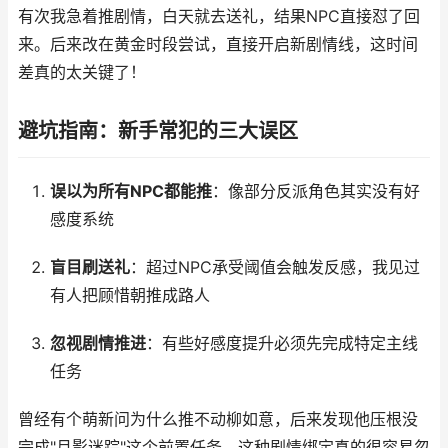
有次我急着推剧情，白天就去送礼，结果NPC直接怼了回
来。后来改在黄金时段尝试，直接开启新剧情线，这时间
差真的太关键了！
避坑指南：新手常犯的三大误区
误以为所有NPC都能推
：像部分反派角色其实没有好
感度系统
盲目刷送礼
：超过NPC承受阈值会触发反感，我见过
有人把顾惜朝推成路人
忽视剧情推进
：有些好感度提升必须先完成特定主线
任务
曾经有个萌新问为什么推不动柳如意，后来发现他压根没
完成"月影迷踪"这个前置任务，这种剧情绑定真的很容易忽