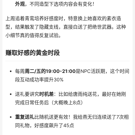
外观
，不同造型下选项内容会有变化！
上周追着青鸾培养好感度时，特意换上她喜欢的素衣造
型，结果触发了隐藏支线，直接白送了把绝世武器。这种
小细节真的值得反复试验。
赚取好感的黄金时段
每周
周二/五的19:00-21:00
是NPC活跃期，这个时间
段互动成功率提升30%
送礼要讲究
时机差
：比如给唐雨纯送花，最好在她刚
完成日常任务后（大概晚上8点）
重复送礼
比随机送更有效！我给燕无归连续送了7次相
同礼物，好感度飙升了45点