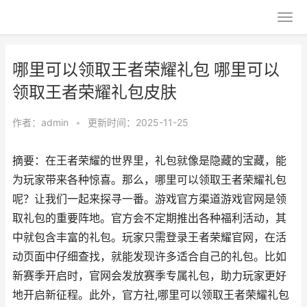
哪里可以领取王者荣耀礼包 哪里可以
领取王者荣耀礼包皮肤
作者：
admin
•
更新时间：2025-11-25
摘要：在王者荣耀的世界里，礼包就像是隐藏的宝藏，能
为玩家带来各种惊喜。那么，哪里可以领取王者荣耀礼包
呢？让我们一起来探寻一番。游戏官方渠道游戏官网是领
取礼包的重要阵地。官方会不定期推出各种福利活动，其
中就包含丰富的礼包。玩家只需登录王者荣耀官网，在活
动页面中仔细查找，就能发现许多适合自己的礼包。比如
新赛季开启时，官网会发放赛季专属礼包，助力玩家更好
地开启新征程。此外，官方社,哪里可以领取王者荣耀礼包