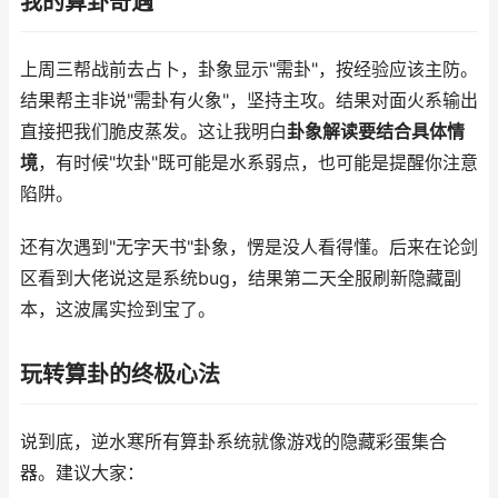
我的算卦奇遇
上周三帮战前去占卜，卦象显示"需卦"，按经验应该主防。
结果帮主非说"需卦有火象"，坚持主攻。结果对面火系输出
直接把我们脆皮蒸发。这让我明白
卦象解读要结合具体情
境
，有时候"坎卦"既可能是水系弱点，也可能是提醒你注意
陷阱。
还有次遇到"无字天书"卦象，愣是没人看得懂。后来在论剑
区看到大佬说这是系统bug，结果第二天全服刷新隐藏副
本，这波属实捡到宝了。
玩转算卦的终极心法
说到底，逆水寒所有算卦系统就像游戏的隐藏彩蛋集合
器。建议大家：