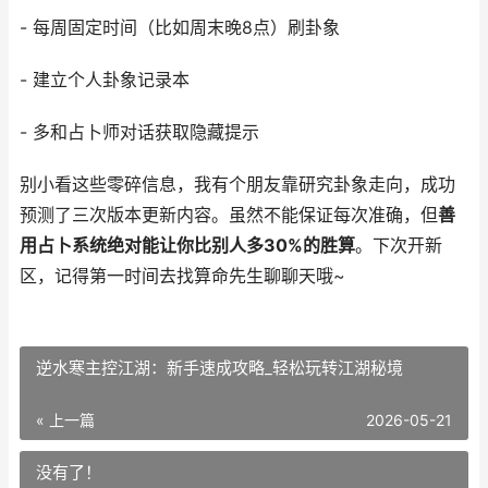
- 每周固定时间（比如周末晚8点）刷卦象
- 建立个人卦象记录本
- 多和占卜师对话获取隐藏提示
别小看这些零碎信息，我有个朋友靠研究卦象走向，成功
预测了三次版本更新内容。虽然不能保证每次准确，但
善
用占卜系统绝对能让你比别人多30%的胜算
。下次开新
区，记得第一时间去找算命先生聊聊天哦~
逆水寒主控江湖：新手速成攻略_轻松玩转江湖秘境
« 上一篇
2026-05-21
没有了！