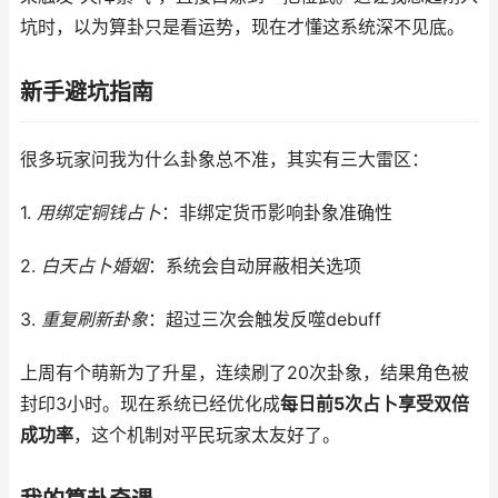
坑时，以为算卦只是看运势，现在才懂这系统深不见底。
新手避坑指南
很多玩家问我为什么卦象总不准，其实有三大雷区：
1.
用绑定铜钱占卜
：非绑定货币影响卦象准确性
2.
白天占卜婚姻
：系统会自动屏蔽相关选项
3.
重复刷新卦象
：超过三次会触发反噬debuff
上周有个萌新为了升星，连续刷了20次卦象，结果角色被
封印3小时。现在系统已经优化成
每日前5次占卜享受双倍
成功率
，这个机制对平民玩家太友好了。