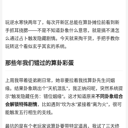
玩逆水寒快两年了，每次开新区总能在算卦摊位前看到新
手抓耳挠腮——不是不知道卦象什么意思，就是搞不清怎
么通过占卜触发隐藏剧情。今天就来掏干货，手把手教你
玩转这个看似玄乎其玄的系统。
那些年我们错过的算卦彩蛋
上周我带着徒弟刷日常，她非要拉着我找算卦先生问姻
缘。结果卦象跳出个"天机混乱"，我正纳闷呢，突然系统提
示"触发隐藏任务：错位姻缘"。这才知道原来
不同卦象组合
会解锁特殊剧情
，比如遇到"坎为水"紧接着"离为火"，很可
能触发五行相生的支线。
最坑的是有个老玩家说算卦要带特定道具，我试了三天终