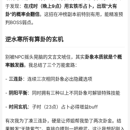
于发现：
在戌时（晚上9点）用玄铁币占卜，出现"大有
卦"的概率会翻倍
。这招在冲榜副本前特别有用，能精准预
判BOSS弱点。
逆水寒所有算卦的玄机
别被NPC摇头晃脑的文言文唬住，其实
卦象本质就是个概
率触发器
。我总结了三个万能套路：
-
三连卦
：连续三次相同卦象必出隐藏选项
-
阴阳平衡
：同时拥有三种以上不同卦象可解锁特殊技能
-
时间玄机
：子时（23点）占卜必得增益buff
有次我为了凑三连卦，硬是让师姐帮我垫了两次卦金。结
果触发"天降紫气"，直接白嫖到一把橙武。这让我想起刚入