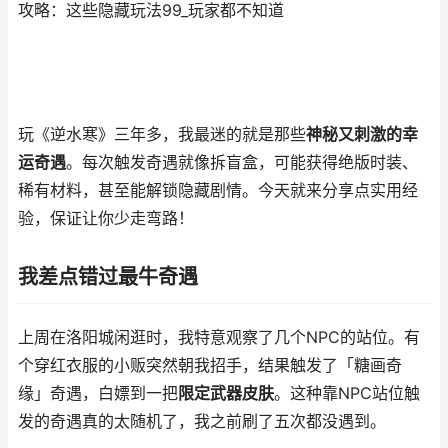
攻略：这些隐藏玩法99_玩家都不知道
玩《逆水寒》三年多，我最迷的就是那些
神秘又刺激的幸
运奇遇
。每次触发奇遇就像拆盲盒，可能获得绝版时装、
稀有材料，甚至能解锁隐藏剧情。今天就来分享点实用经
验，保证让你少走弯路！
我差点错过最牛奇遇
上周在洛阳城闲逛时，我特意观察了几个NPC的站位。有
个穿红衣服的小贩突然朝我招手，结果触发了「糖画奇
缘」奇遇，白嫖到一把
限定武器皮肤
。这种靠NPC站位触
发的奇遇真的太随机了，我之前刷了五次都没遇到。