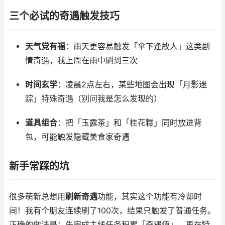
三个必试的奇遇触发技巧
天气党有福
：雨天更容易触发「伞下逢故人」这类剧
情奇遇，我上周在雨中刷到三次
时间玄学
：凌晨2点左右，某些地图会出现「月影迷
踪」特殊奇遇（别问我是怎么发现的）
道具组合
：把「玉露茶」和「桂花糕」同时放进背
包，可能触发隐藏美食家奇遇
新手常踩的坑
很多萌新总想用
刷新奇遇
功能，其实这个功能有冷却时
间！我有个朋友连续刷了100次，结果只触发了普通任务。
正确的做法是：先完成主线任务积累「奇遇值」，再在特