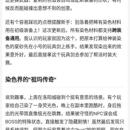
途更换武器，复制的色值会自动适配新装备的形状，有时
候反而能碰撞出意想不到的创意。
还有个容易踩坑的点想提醒新手：别急着把稀有染色材料
用在初级装备上！这次更新后，所有染色材料都支持
跨装
备通用
。我认识的玩家就因为这个，把原本打算给神装染
色的星砂先在小号的玩具剑上练手，结果发现染出来的效
果意外好，最后直接拿这个玩具剑去参加了帮派时装大
赛。
染色界的"祖玛传奇"
说到趣事，上周在洛阳城碰到个挺有意思的场景。有个玩
家给自己染了一身荧光色，晚上在副本里跑酷时，身后拖
出的光带简直像极光在跳舞，结果被守怪的NPC误会成
BOSS的特殊状态，直接触发了隐藏剧情！虽然最后发现只
是系统误判，但那个玩家靠着这个"bug"拍的视频，现在在