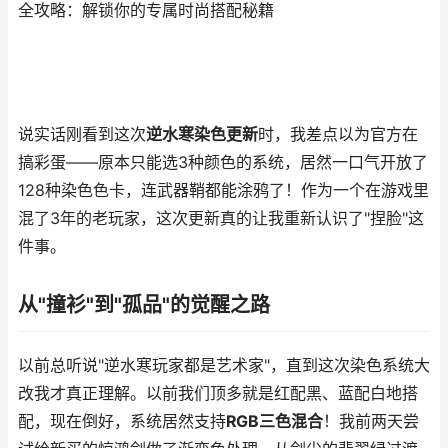
全攻略：解锁你的专属时尚搭配秘籍
说实话刚看到这次
逆水寒染色更新
时，我差点以为官方在
搞彩蛋——原本只能选3种颜色的系统，居然一口气开放了
128种染色色卡，连武器鞘都能涂鸦了！作为一个在游戏里
混了3年的老玩家，这次更新真的让我重新认识了"捏脸"这
件事。
从"撞衫"到"孤品"的觉醒之路
以前总听说"逆水寒玩家都是艺术家"，直到这次染色系统大
改我才真正理解。以前我们顶多就是红配黑、蓝配白地搭
配，现在倒好，系统居然支持
RGB三色混合
！我前两天尝