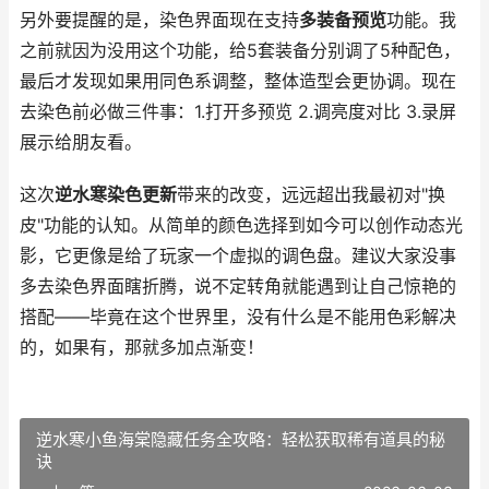
另外要提醒的是，染色界面现在支持
多装备预览
功能。我
之前就因为没用这个功能，给5套装备分别调了5种配色，
最后才发现如果用同色系调整，整体造型会更协调。现在
去染色前必做三件事：1.打开多预览 2.调亮度对比 3.录屏
展示给朋友看。
这次
逆水寒染色更新
带来的改变，远远超出我最初对"换
皮"功能的认知。从简单的颜色选择到如今可以创作动态光
影，它更像是给了玩家一个虚拟的调色盘。建议大家没事
多去染色界面瞎折腾，说不定转角就能遇到让自己惊艳的
搭配——毕竟在这个世界里，没有什么是不能用色彩解决
的，如果有，那就多加点渐变！
逆水寒小鱼海棠隐藏任务全攻略：轻松获取稀有道具的秘
诀