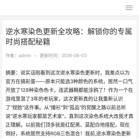
逆水寒染色更新全攻略：解锁你的专属
时尚搭配秘籍
作者：
admin
•
更新时间：2026-06-03
摘要：说实话刚看到这次逆水寒染色更新时，我差点以为
官方在搞彩蛋——原本只能选3种颜色的系统，居然一口气
开放了128种染色色卡，连武器鞘都能涂鸦了！作为一个在
游戏里混了3年的老玩家，这次更新真的让我重新认识
了"捏脸"这件事。从"撞衫"到"孤品"的觉醒之路以前总听
说"逆水寒玩家都是艺术家"，直到这次染色系统大改我才真
正理解。以前我们顶多就是红配黑、蓝配白地搭配，现在
倒好，系统居然支持RGB三色混合！我前,逆水寒染色更新