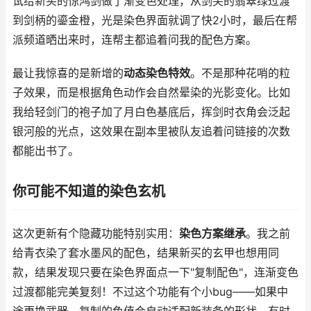
试给新买的惊鸿剑做了渐变色处理，从剑尖的翡翠绿过渡
到剑柄的鎏金橙，光是染色界面就调了快2小时，最后在帮
派频道晒出来时，连帮主都追着问我的配色方案。
最让我惊喜的是新增的
动态染色特效
。不是那种花哨的粒
子效果，而是根据角色动作会自然晕染的光影变化。比如
我给轻剑门的袍子加了月白色基底后，挥剑时衣角会泛起
银河般的光点，这效果在副本里被队友追着问链接的次数
都能出书了。
你可能不知道的染色玄机
这次更新有个隐藏功能特别实用：
染色方案继承
。我之前
给青衣染了套水墨风的配色，结果新买的玄甲也想用同
款，结果发现只要在染色界面点一下"复制配色"，连渐变色
过渡都能完美复刻！不过这个功能有个小bug——如果中